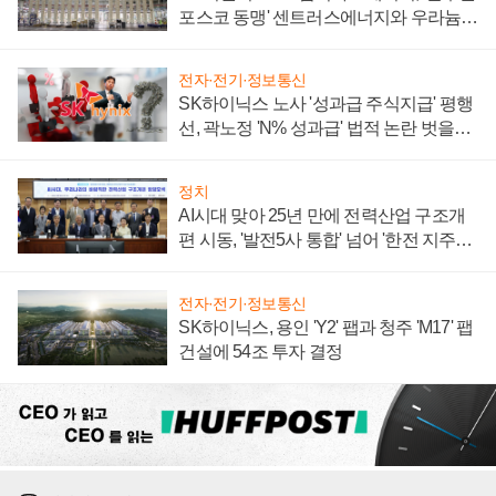
포스코 동맹' 센트러스에너지와 우라늄
계약 체결
전자·전기·정보통신
SK하이닉스 노사 '성과급 주식지급' 평행
선, 곽노정 'N% 성과급' 법적 논란 벗을지
주목
정치
AI시대 맞아 25년 만에 전력산업 구조개
편 시동, '발전5사 통합' 넘어 '한전 지주사'
재편론도
전자·전기·정보통신
SK하이닉스, 용인 'Y2' 팹과 청주 'M17' 팹
건설에 54조 투자 결정