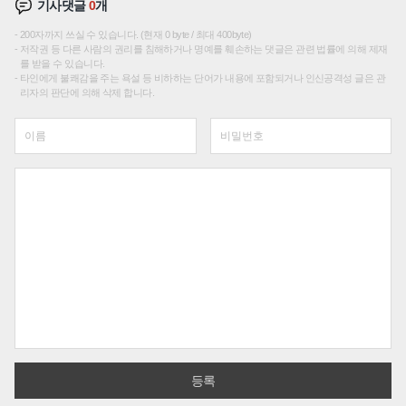
기사댓글
0
개
200자까지 쓰실 수 있습니다. (현재 0 byte / 최대 400byte)
저작권 등 다른 사람의 권리를 침해하거나 명예를 훼손하는 댓글은 관련 법률에 의해 제재
를 받을 수 있습니다.
타인에게 불쾌감을 주는 욕설 등 비하하는 단어가 내용에 포함되거나 인신공격성 글은 관
리자의 판단에 의해 삭제 합니다.