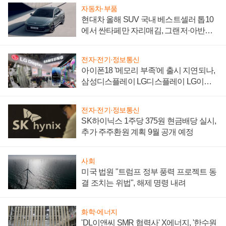
자동차·부품
현대차 올해 SUV 국내 베스트셀러 톱10
에서 싼타페만 자리매김, 그랜저·아반떼
'세단 쌍끌이'로 내수 방어
전자·전기·정보통신
아이폰18 '메모리 부족'에 출시 지연되나,
삼성디스플레이 LG디스플레이 LG이노
텍 '탈애플' 수익 다각화 속도
전자·전기·정보통신
SK하이닉스 1주당 375원 현금배당 실시,
추가 주주환원 계획 9월 공개 예정
사회
미국 법원 "트럼프 정부 풍력 프로젝트 동
결 조치는 위법", 해제 명령 내려
화학·에너지
'DL이앤씨 SMR 협력사' X에너지, '한수원