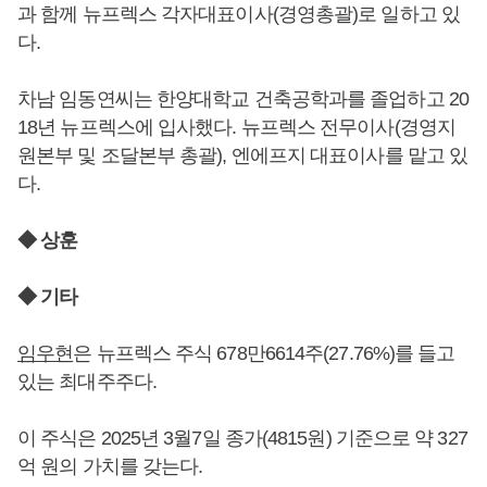
과 함께 뉴프렉스 각자대표이사(경영총괄)로 일하고 있
다.
차남 임동연씨는 한양대학교 건축공학과를 졸업하고 20
18년 뉴프렉스에 입사했다. 뉴프렉스 전무이사(경영지
원본부 및 조달본부 총괄), 엔에프지 대표이사를 맡고 있
다.
◆ 상훈
◆ 기타
임우현
은 뉴프렉스 주식 678만6614주(27.76%)를 들고
있는 최대주주다.
이 주식은 2025년 3월7일 종가(4815원) 기준으로 약 327
억 원의 가치를 갖는다.