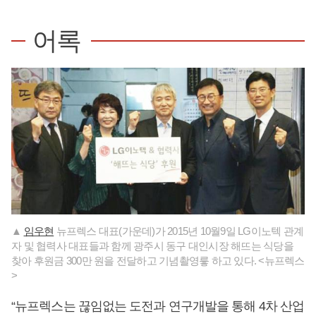
어록
▲
임우현
뉴프렉스 대표(가운데)가 2015년 10월9일 LG이노텍 관계
자 및 협력사 대표들과 함께 광주시 동구 대인시장 해뜨는 식당을
찾아 후원금 300만 원을 전달하고 기념촬영릏 하고 있다. <뉴프렉스
>
“뉴프렉스는 끊임없는 도전과 연구개발을 통해 4차 산업