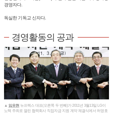
경영자다.
독실한 기독교 신자다.
경영활동의 공과
▲
임우현
뉴프렉스 대표(오른쪽 두 번째)가 2011년 3월13일 LG이
노텍 주최로 열린 협력회사 직접자금 지원 계약 체결식에서 허영호