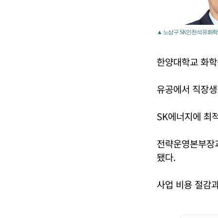
▲ 노상구 SK인천석유화학
한양대학교 화학
유공에서 직장생
SK에너지에 최
전략운영본부장과
됐다.
사업 비용 절감과