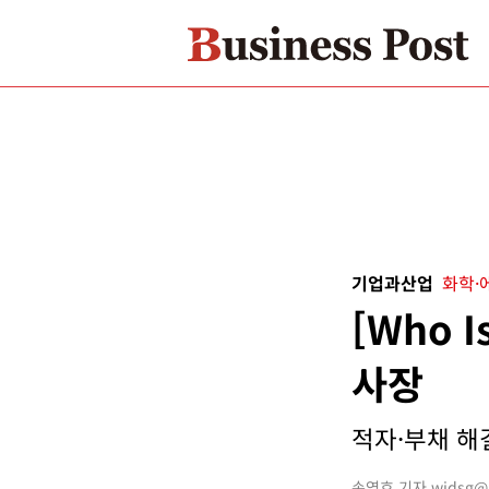
기업과산업
화학·
[Who 
사장
적자·부채 해결
손영호 기자 widsg@bu