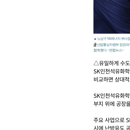
▲ 노상구 SK에너지 부사장
규
산업통상자원부 장관과 명
함께 했다. <연합뉴스>
△유일하게 수도
SK인천석유화학은
비교하면 상대적
SK인천석유화학
부지 위에 공장을
주요 사업으로 S
시에 난방유도 공