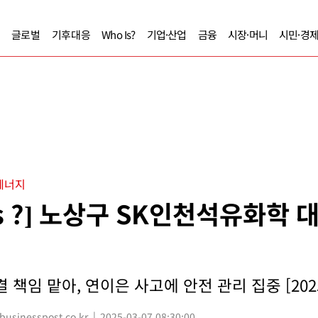
글로벌
기후대응
Who Is?
기업·산업
금융
시장·머니
시민·경
에너지
Is ?] 노상구 SK인천석유화학
 책임 맡아, 연이은 사고에 안전 관리 집중 [202
sinesspost.co.kr
2025-03-07 08:30:00