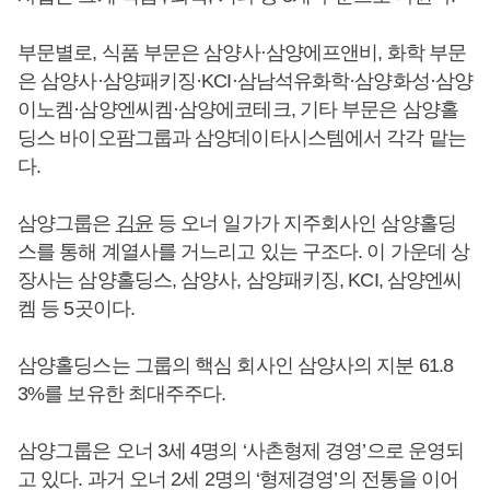
부문별로, 식품 부문은 삼양사·삼양에프앤비, 화학 부문
은 삼양사·삼양패키징·KCI·삼남석유화학·삼양화성·삼양
이노켐·삼양엔씨켐·삼양에코테크, 기타 부문은 삼양홀
딩스 바이오팜그룹과 삼양데이타시스템에서 각각 맡는
다.
삼양그룹은
김윤
등 오너 일가가 지주회사인 삼양홀딩
스를 통해 계열사를 거느리고 있는 구조다. 이 가운데 상
장사는 삼양홀딩스, 삼양사, 삼양패키징, KCI, 삼양엔씨
켐 등 5곳이다.
삼양홀딩스는 그룹의 핵심 회사인 삼양사의 지분 61.8
3%를 보유한 최대주주다.
삼양그룹은 오너 3세 4명의 ‘사촌형제 경영’으로 운영되
고 있다. 과거 오너 2세 2명의 ‘형제경영’의 전통을 이어