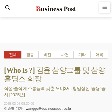
전체
활동
비전
사건
기타
어록
[Who Is ?] 김윤 삼양그룹 및 삼양
홀딩스 회장
직설·솔직에 소통능력 갖춘 오너3세, 창업정신 '중용' 중
시 [2025년]
2025-03-05 08:30:00
이승열 기자 - wanggo@businesspost.co.kr