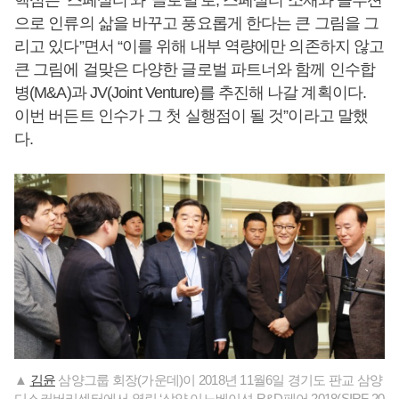
핵심은 ‘스페셜티’와 ‘글로벌’로, 스페셜티 소재와 솔루션
으로 인류의 삶을 바꾸고 풍요롭게 한다는 큰 그림을 그
리고 있다”면서 “이를 위해 내부 역량에만 의존하지 않고
큰 그림에 걸맞은 다양한 글로벌 파트너와 함께 인수합
병(M&A)과 JV(Joint Venture)를 추진해 나갈 계획이다.
이번 버든트 인수가 그 첫 실행점이 될 것”이라고 말했
다.
▲
김윤
삼양그룹 회장(가운데)이 2018년 11월6일 경기도 판교 삼양
디스커버리센터에서 열린 ‘삼양 이노베이션 R&D페어 2018(SIRF 20