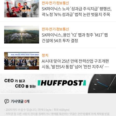
전자·전기·정보통신
SK하이닉스 노사 '성과급 주식지급' 평행선,
곽노정 'N% 성과급' 법적 논란 벗을지 주목
전자·전기·정보통신
SK하이닉스, 용인 'Y2' 팹과 청주 'M17' 팹
건설에 54조 투자 결정
정치
AI시대 맞아 25년 만에 전력산업 구조개편
시동, '발전5사 통합' 넘어 '한전 지주사' 재편
론도
기사댓글
0
개
200자까지 쓰실 수 있습니다. (현재 0 byte / 최대 400byte)
저작권 등 다른 사람의 권리를 침해하거나 명예를 훼손하는 댓글은 관련 법률에 의해 제재를 받을