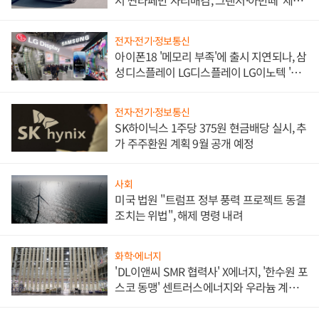
서 싼타페만 자리매김, 그랜저·아반떼 '세단
쌍끌이'로 내수 방어
전자·전기·정보통신
아이폰18 '메모리 부족'에 출시 지연되나, 삼
성디스플레이 LG디스플레이 LG이노텍 '탈
애플' 수익 다각화 속도
전자·전기·정보통신
SK하이닉스 1주당 375원 현금배당 실시, 추
가 주주환원 계획 9월 공개 예정
사회
미국 법원 "트럼프 정부 풍력 프로젝트 동결
조치는 위법", 해제 명령 내려
화학·에너지
'DL이앤씨 SMR 협력사' X에너지, '한수원 포
스코 동맹' 센트러스에너지와 우라늄 계약
체결