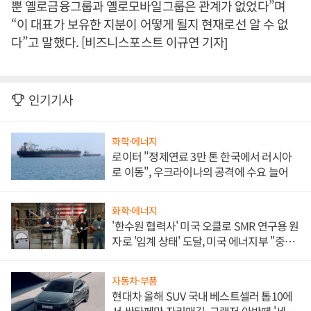
뿐 옐로금융그룹과 옐로모바일그룹은 관계가 없었다”며
“이 대표가 보유한 지분이 어떻게 될지 현재로선 알 수 없
다”고 말했다. [비즈니스포스트 이규연 기자]
인기기사
화학·에너지
로이터 "정제연료 3만 톤 한국에서 러시아
로 이동", 우크라이나의 공격에 수요 늘어
화학·에너지
'한수원 협력사' 미국 오클로 SMR 연구용 원
자로 '임계 상태' 도달, 미국 에너지부 "중요
한 이정표"
자동차·부품
현대차 올해 SUV 국내 베스트셀러 톱10에