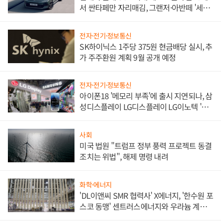
서 싼타페만 자리매김, 그랜저·아반떼 '세단
쌍끌이'로 내수 방어
전자·전기·정보통신
SK하이닉스 1주당 375원 현금배당 실시, 추
가 주주환원 계획 9월 공개 예정
전자·전기·정보통신
아이폰18 '메모리 부족'에 출시 지연되나, 삼
성디스플레이 LG디스플레이 LG이노텍 '탈
애플' 수익 다각화 속도
사회
미국 법원 "트럼프 정부 풍력 프로젝트 동결
조치는 위법", 해제 명령 내려
화학·에너지
'DL이앤씨 SMR 협력사' X에너지, '한수원 포
스코 동맹' 센트러스에너지와 우라늄 계약
체결