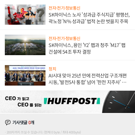
전자·전기·정보통신
SK하이닉스 노사 '성과급 주식지급' 평행선,
곽노정 'N% 성과급' 법적 논란 벗을지 주목
전자·전기·정보통신
SK하이닉스, 용인 'Y2' 팹과 청주 'M17' 팹
건설에 54조 투자 결정
정치
AI시대 맞아 25년 만에 전력산업 구조개편
시동, '발전5사 통합' 넘어 '한전 지주사' 재편
론도
기사댓글
0
개
200자까지 쓰실 수 있습니다. (현재 0 byte / 최대 400byte)