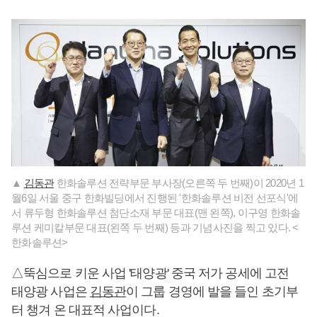
▲
김동관
한화솔루션 전략부문 부사장(오른쪽 두 번째)이 2020년 1
월6일 서울 중구 한화빌딩에서 진행된 '한화솔루션 비전 선포식'에
서 류두형 한화솔루션 첨단소재 부문 대표(맨 왼쪽), 이구영 한화솔
루션 케미칼부문 대표(왼쪽 두 번째) 등과 기념사진을 찍고 있다. <
한화솔루션>
△뚝심으로 키운 사업 '태양광' 중국 저가 공세에 고전
태양광 사업은
김동관
이 그룹 경영에 발을 들인 초기부
터 챙겨 온 대표적 사업이다.