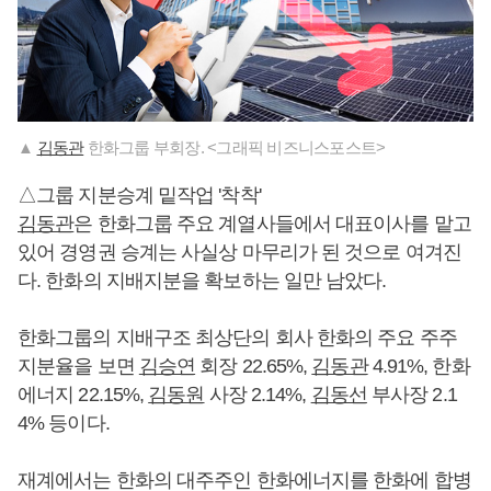
▲
김동관
한화그룹 부회장. <그래픽 비즈니스포스트>
△그룹 지분승계 밑작업 '착착'
김동관
은 한화그룹 주요 계열사들에서 대표이사를 맡고
있어 경영권 승계는 사실상 마무리가 된 것으로 여겨진
다. 한화의 지배지분을 확보하는 일만 남았다.
한화그룹의 지배구조 최상단의 회사 한화의 주요 주주
지분율을 보면
김승연
회장 22.65%,
김동관
4.91%, 한화
에너지 22.15%,
김동원
사장 2.14%,
김동선
부사장 2.1
4% 등이다.
재계에서는 한화의 대주주인 한화에너지를 한화에 합병