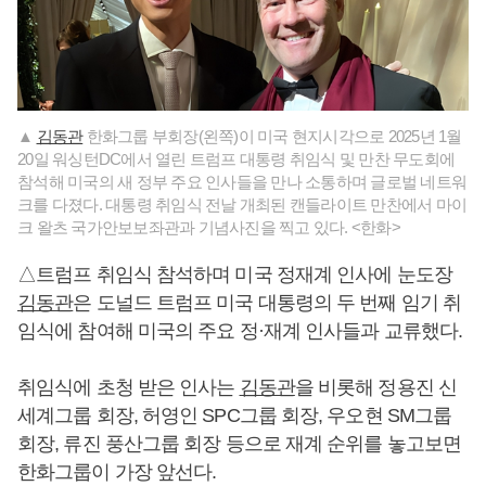
▲
김동관
한화그룹 부회장(왼쪽)이 미국 현지시각으로 2025년 1월
20일 워싱턴DC에서 열린 트럼프 대통령 취임식 및 만찬 무도회에
참석해 미국의 새 정부 주요 인사들을 만나 소통하며 글로벌 네트워
크를 다졌다. 대통령 취임식 전날 개최된 캔들라이트 만찬에서 마이
크 왈츠 국가안보보좌관과 기념사진을 찍고 있다. <한화>
△트럼프 취임식 참석하며 미국 정재계 인사에 눈도장
김동관
은 도널드 트럼프 미국 대통령의 두 번째 임기 취
임식에 참여해 미국의 주요 정·재계 인사들과 교류했다.
취임식에 초청 받은 인사는
김동관
을 비롯해 정용진 신
세계그룹 회장, 허영인 SPC그룹 회장, 우오현 SM그룹
회장, 류진 풍산그룹 회장 등으로 재계 순위를 놓고보면
한화그룹이 가장 앞선다.