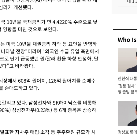
대 1
심리가 개선됐다.
 10년물 국채금리가 연 4.4220% 수준으로 낮
 영향을 미친 것으로 보인다.
Who Is
는 미국 10년물 채권금리 하락 등 요인을 반영하
 나타날 전망”이라며 “외국인 수급 유입 측면에서
로 단기 급등했던 원/달러 환율 하향 안정화, 달
있다”고 바라봤다.
한찬식 대
장에서 608억 원어치, 126억 원어치를 순매수
'정통 검사'
서관
를 순매도하고 있다.
청 출범 앞
맡아 [2026
 엇갈리고 있다. 삼성전자와 SK하이닉스를 비롯해
.90%) 삼성전자우(0.23%) 등 6개 종목은 상승하
께 발표한 자사주 매입·소각 등 주주환원 규모가 시
정상호 롯데