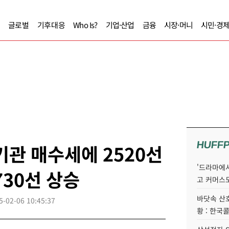
글로벌
기후대응
Who Is?
기업·산업
금융
시장·머니
시민·경
HUFF
기관 매수세에 2520선
'드라마에서
730선 상승
고 커머스
바닷속 산
5-02-06 10:45:37
황 : 한국