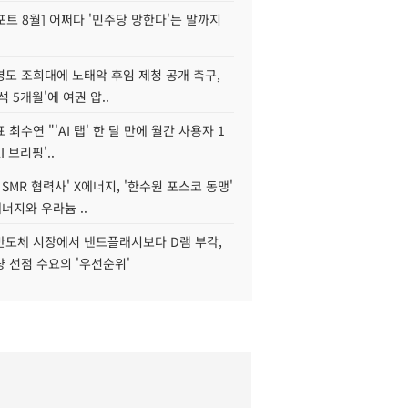
트 8월] 어쩌다 '민주당 망한다'는 말까지
병도 조희대에 노태악 후임 제청 공개 촉구,
석 5개월'에 여권 압..
 최수연 "'AI 탭' 한 달 만에 월간 사용자 1
I 브리핑'..
 SMR 협력사' X에너지, '한수원 포스코 동맹'
너지와 우라늄 ..
리반도체 시장에서 낸드플래시보다 D램 부각,
 선점 수요의 '우선순위'