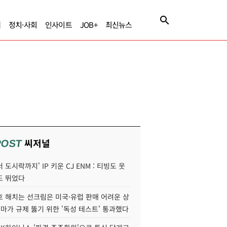
제
정치·사회
인사이트
JOB+
최신뉴스
씨저널
POST
 도시락까지' IP 키운 CJ ENM : 티빙도 웃
도 뛰었다
호 해치는 선크림은 미국·유럽 판매 어려운 상
콜마가 규제 뚫기 위한 '독성 테스트' 통과했다