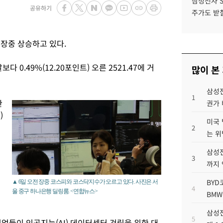
삼성전자 
공유하기
주가도 받칠
장중 상승하고 있다.
 0.49%(12.20포인트) 오른 2521.47에 거
많이 본
삼성전
1
관
권가 
)
미국 
2
는 위
삼성전
3
까지
BYD
▲ 6일 오전 장중 코스피와 코스닥지수가 오르고 있다. 사진은 서
4
울 중구 하나은행 딜링룸. <연합뉴스>
BMW
삼성전
5
업들이 인공지능(AI) 데이터센터 건립을 위한 대