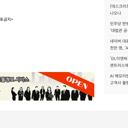
[데스크리포
나오나
배포금지>
민주당 한
'대법관 공
네이버 대표
천만 명, 'A
'DL이앤씨
센트러스에
AI 메모
고객사 물량