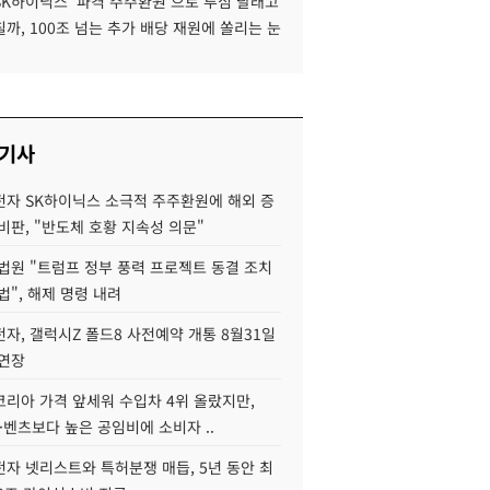
SK하이닉스 '파격 주주환원'으로 투심 달래고
까, 100조 넘는 추가 배당 재원에 쏠리는 눈
 기사
자 SK하이닉스 소극적 주주환원에 해외 증
비판, "반도체 호황 지속성 의문"
법원 "트럼프 정부 풍력 프로젝트 동결 조치
법", 해제 명령 내려
자, 갤럭시Z 폴드8 사전예약 개통 8월31일
 연장
코리아 가격 앞세워 수입차 4위 올랐지만,
·벤츠보다 높은 공임비에 소비자 ..
자 넷리스트와 특허분쟁 매듭, 5년 동안 최