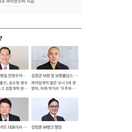
.3조 라이선스비 지급
?
통령실 민정수석비
김정균 보령 및 보령홀딩스 대
 출신, 공소청·중수
제약업계의 젊은 오너 3세 경
표이사 사장
두고 검찰개혁 완수
영자, 미래 먹거리 '우주와 헬
년]
스케어' 공들여 [2026년]
카드 대표이사 사
강정훈 iM뱅크 행장