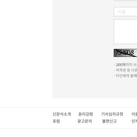
-
200자
까지 쓰실
- 저작권 등 
- 타인에게 불
신문사소개
윤리강령
기사심의규정
이
포럼
광고문의
불편신고