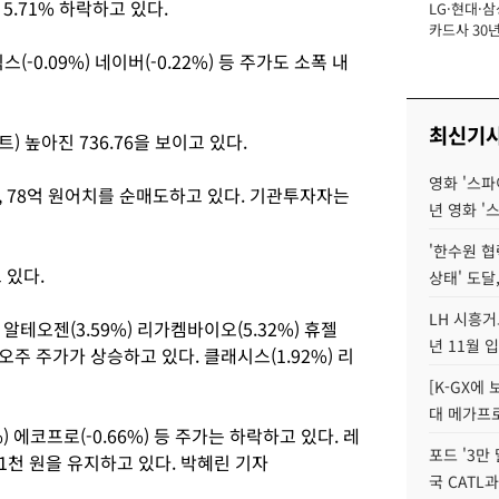
5.71% 하락하고 있다.
LG·현대·삼
장
카드사 30년
에 '초집중' 
-0.09%) 네이버(-0.22%) 등 주가도 소폭 내
최신기
) 높아진 736.76을 보이고 있다.
영화 '스파
, 78억 원어치를 순매도하고 있다. 기관투자자는
년 영화 '
'한수원 협
 있다.
상태' 도달,
LH 시흥거
테오젠(3.59%) 리가켐바이오(5.32%) 휴젤
년 11월 
이오주 주가가 상승하고 있다. 클래시스(1.92%) 리
[K-GX에
대 메가프
%) 에코프로(-0.66%) 등 주가는 하락하고 있다. 레
포드 '3만
1천 원을 유지하고 있다. 박혜린 기자
국 CATL과