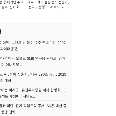
성 등 대기업 주요
내부 이해도 높은 전략 전문가,
 경력, 신뢰 회복
'전국구 은행' 도약 속도 [2026
[2026년]
년]
사
이더맨: 브랜드 뉴 데이' 2주 연속 1위, 2002
스파이더맨'은..
력사' 미국 오클로 SMR 연구용 원자로 '임계
 미 에너지부 ..
모 A-5블록 신혼희망타운 290호 공급, 2029
입주 예정
 보이는 미래③] 유진투자증권 이사 한병화 "3
로젝트 재생에너지만으..
 달러 미만' 전기 픽업트럭 공개, SK온 대신 중
 동맹 전략 ..