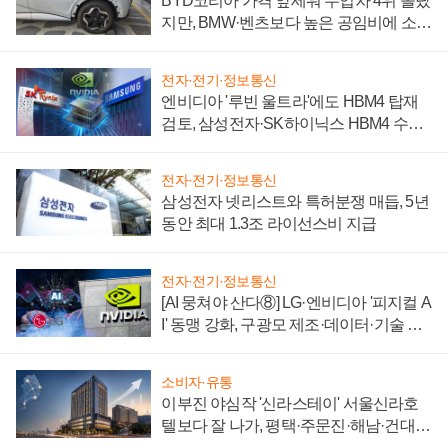
BYD코리아 가격 앞세워 수입차 4위 올랐
지만, BMW·벤츠보다 높은 공임비에 소비
자 불만 폭발
전자·전기·정보통신
엔비디아 '루빈 울트라'에도 HBM4 탑재
검토, 삼성전자·SK하이닉스 HBM4 수율
에 주도권 갈린다
전자·전기·정보통신
삼성전자 넷리스트와 특허분쟁 매듭, 5년
동안 최대 1.3조 라이선스비 지급
전자·전기·정보통신
[AI 뭉쳐야 산다⑧] LG·엔비디아 '피지컬 A
I' 동맹 강화, 구광모 제조·데이터·기술 결
집해 종합 로보틱스 기업으로
소비자·유통
이부진 야심작 '신라스테이' 서울신라호
텔보다 잘 나가, 평택·주문진·해남·건대로
성장판 더 넓힌다