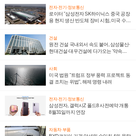
전자·전기·정보통신
로이터 "삼성전자 SK하이닉스 중국 공장
용 현지 생산 반도체 장비 시험, 미국 수출
통제 대비"
건설
원전 건설 국내외서 속도 붙어, 삼성물산·
현대건설·대우건설에 다가오는 '약속의
시간'
사회
미국 법원 "트럼프 정부 풍력 프로젝트 동
결 조치는 위법", 해제 명령 내려
전자·전기·정보통신
삼성전자, 갤럭시Z 폴드8 사전예약 개통
8월31일까지 연장
자동차·부품