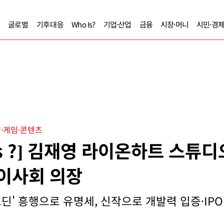
글로벌
기후대응
Who Is?
기업·산업
금융
시장·머니
시민·경
·게임·콘텐츠
Is ?] 김재영 라이온하트 스튜
 이사회 의장
오딘' 흥행으로 유명세, 신작으로 개발력 입증·IPO