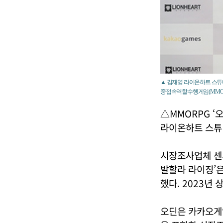
▲ 김재영 라이온하트 스튜디
중접속역할수행게임(MMORP
△MMORPG ‘
라이온하트 스튜디
시장조사업체 센
발할라 라이징’은
했다. 2023년 
오딘은 카카오게임