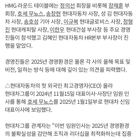
HMG 라운드 테이블에는
정의선
회장을 비롯해
장재훈
부
회장,
호세 무뇨스
,
송창현
현대자동차 사장, 성 김 현대자동
차 사장,
송호성
기아 사장,
이규복
현대글로비스 사장,
정형
진
현대캐피탈 사장,
이한우
현대건설 부사장 등 주요 경영
진들이 참석했고 김혜인 현대자동차 HR본부 부사장이 진
행을 맡았다.
경영진들은 2025년 경영환경은 물론 각 사의 올해 목표 및
비전, 일하는 방식 등에 대해 깊이 있는 의견을 피력했다.
△현대자동차의 첫 외국인 최고경영자(CEO) 올라
현대차그룹이 2024년 11월15일 대표이사·사장단 임원 인
사를 통해
호세 무뇨스
를 2025년 1월1일부로 현대차 신임
대표이사에 보임했다.
현대차그룹 관계자는 “이번 임원인사는 2025년 경영환경
의 불확실성을 감안해 조직과 리더십을 최적화하는데 집중