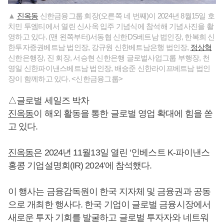
▲
진옥동
신한금융그룹 회장(오른쪽 네 번째)이 2024년 8월15일 호
치민 투엠티에서 열린 신사옥 입주 기념식에 참석해 기념사진을 촬
영하고 있다. (맨 왼쪽부터)서동협 신한DS베트남 법인장, 한복희 신
한투자증권베트남 법인장, 강규원 신한베트남은행 법인장,
정상혁
신한은행장, 진 회장, 서승현 신한은행 글로벌사업그룹 부행장, 천
영일 신한파이낸스베트남 법인장, 배승준 신한라이프베트남 법인
장이 함께하고 있다. <신한금융그룹>
△글로벌 세일즈 박차
진옥동
이 해외 활동을 통한 글로벌 영업 확대에 힘을 쏟
고 있다.
진옥동
은 2024년 11월13일 열린 ‘인베스트 K-파이낸스
홍콩 기업설명회(IR) 2024’에 참석했다.
이 행사는 금융감독원이 한국 지자체 및 금융권과 공동
으로 개최한 행사다. 한국 기업이 글로벌 금융시장에서
새로운 투자 기회를 발굴하고 글로벌 투자자와 네트워