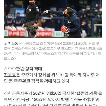
▲
진옥동
신한금융그룹 회장(오른쪽)이 2020년 11월20일 서울 구
로구 고척스카이돔에서 2020 프로야구 포스트시즌 한국시리즈(KS)
3차전 두산 베어스와 NC 다이노스의 경기에 시구를 하고 있다. <연
합뉴스>
△주주환원 정책 확대
진옥동
은 주주가치 강화를 위해 배당 확대와 자사주 매
입 등 주주환원 정책을 확대하고 있다.
신한금융지주가 2024년 7월26일 공시한 ‘밸류업 계획’을
보면 신한금융은 2027년 말까지 발행 주식을 4억5천만
주 이하 규모로 줄여 주당 가치를 키울 방침을 세웠다.