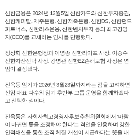
신한금융은 2024년 12월5일 신한카드와 신한투자증권,
신한캐피탈, 제주은행, 신한저축은행, 신한DS, 신한펀드
파트너스, 신한리츠운용, 신한벤처투자 등의 최고경영
자(CEO)를 교체하는 인사를 단행했다.
정상혁
신한은행장과
이영종
신한라이프 사장, 이승수
신한자산신탁 사장, 강병관 신한EZ손해보험 사장은 연
임이 결정됐다.
진옥동
임기가 2026년 3월23일까지라는 점을 고려하면
신임 대표 다수와 임기 후반부 그룹 운영을 함께하겠다
고 선택한 셈이다.
진옥동
은 자회사최고경영자후보추천위원회에서 ‘바람
이 바뀌면 돛을 조정해야 한다’는 격언을 인용하며 강한
인적쇄신을 통한 조직 체질 개선이 시급하다는 뜻을 내