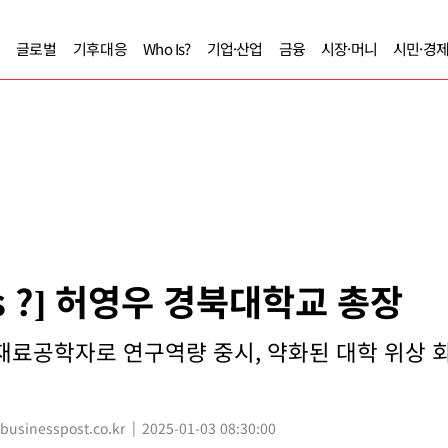
글로벌
기후대응
Who Is?
기업·산업
금융
시장·머니
시민·경
Is ?] 허영우 경북대학교 총장
재료공학자로 연구역량 중시, 약화된 대학 위상 
sinesspost.co.kr
2025-01-03 08:30:00