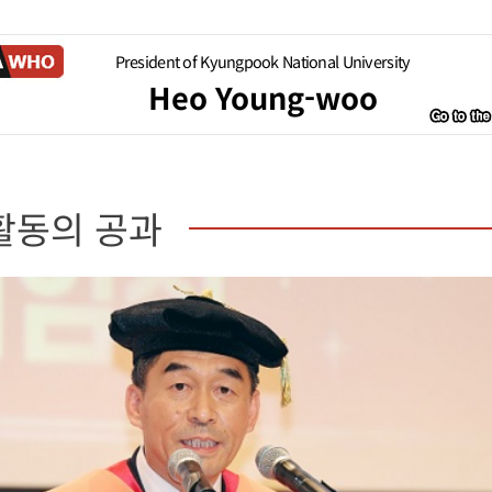
President of Kyungpook National University
Heo Young-woo
활동의 공과