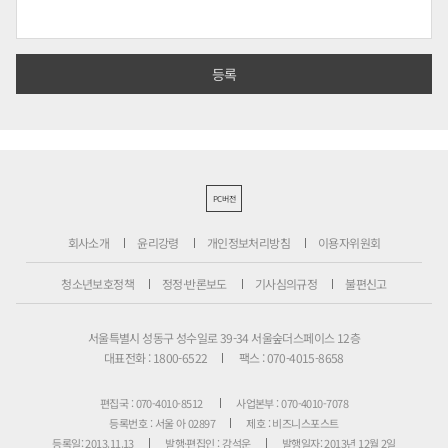
PC버전
회사소개
윤리강령
개인정보처리방침
이용자위원회
청소년보호정책
정정·반론보도
기사심의규정
불편신고
서울특별시 성동구 성수일로 39-34 서울숲더스페이스 12층
대표전화 : 1800-6522
팩스 : 070-4015-8658
편집국 : 070-4010-8512
사업본부 : 070-4010-7078
등록번호 : 서울 아 02897
제호 : 비즈니스포스트
등록일: 2013.11.13
발행·편집인 : 강석운
발행일자: 2013년 12월 2일