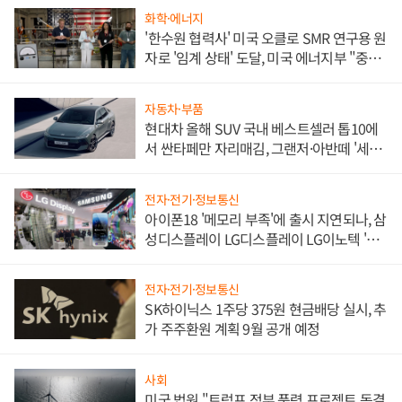
화학·에너지
'한수원 협력사' 미국 오클로 SMR 연구용 원
자로 '임계 상태' 도달, 미국 에너지부 "중요
한 이정표"
자동차·부품
현대차 올해 SUV 국내 베스트셀러 톱10에
서 싼타페만 자리매김, 그랜저·아반떼 '세단
쌍끌이'로 내수 방어
전자·전기·정보통신
아이폰18 '메모리 부족'에 출시 지연되나, 삼
성디스플레이 LG디스플레이 LG이노텍 '탈
애플' 수익 다각화 속도
전자·전기·정보통신
SK하이닉스 1주당 375원 현금배당 실시, 추
가 주주환원 계획 9월 공개 예정
사회
미국 법원 "트럼프 정부 풍력 프로젝트 동결