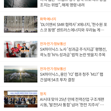
조치는 위법", 해제 명령 내려
화학·에너지
'DL이앤씨 SMR 협력사' X에너지, '한수원 포
스코 동맹' 센트러스에너지와 우라늄 계약
체결
전자·전기·정보통신
SK하이닉스 노사 '성과급 주식지급' 평행선,
곽노정 'N% 성과급' 법적 논란 벗을지 주목
전자·전기·정보통신
SK하이닉스, 용인 'Y2' 팹과 청주 'M17' 팹
건설에 54조 투자 결정
정치
AI시대 맞아 25년 만에 전력산업 구조개편
시동, '발전5사 통합' 넘어 '한전 지주사' 재편
론도