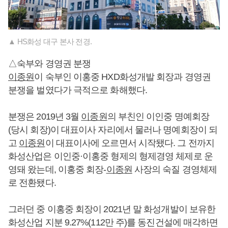
▲ HS화성 대구 본사 전경.
△숙부와 경영권 분쟁
이종원
이 숙부인 이홍중 HXD화성개발 회장과 경영권
분쟁을 벌였다가 극적으로 화해했다.
분쟁은 2019년 3월
이종원
의 부친인 이인중 명예회장
(당시 회장)이 대표이사 자리에서 물러나 명예회장이 되
고
이종원
이 대표이사에 오르면서 시작됐다. 그 전까지
화성산업은 이인중·이홍중 형제의 형제경영 체제로 운
영돼 왔는데, 이홍중 회장-
이종원
사장의 숙질 경영체제
로 전환됐다.
그러던 중 이홍중 회장이 2021년 말 화성개발이 보유한
화성산업 지분 9.27%(112만 주)를 동진건설에 매각하면