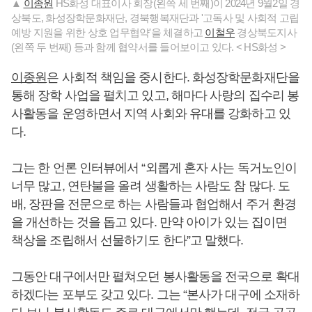
▲
이종원
HS화성 대표이사 회장(왼쪽 세 번째)이 2024년 9월2일 경
상북도, 화성장학문화재단, 경북행복재단과 '고독사 및 사회적 고립
예방 지원을 위한 상호 업무협약'을 체결하고
이철우
경상북도지사
(왼쪽 두 번째) 등과 함께 협약서를 들어보이고 있다. < HS화성 >
이종원
은 사회적 책임을 중시한다. 화성장학문화재단을
통해 장학 사업을 펼치고 있고, 해마다 사랑의 집수리 봉
사활동을 운영하면서 지역 사회와 유대를 강화하고 있
다.
그는 한 언론 인터뷰에서 “외롭게 혼자 사는 독거노인이
너무 많고, 연탄불을 올려 생활하는 사람도 참 많다. 도
배, 장판을 전문으로 하는 사람들과 협업해서 주거 환경
을 개선하는 것을 돕고 있다. 만약 아이가 있는 집이면
책상을 조립해서 선물하기도 한다”고 말했다.
그동안 대구에서만 펼쳐오던 봉사활동을 전국으로 확대
하겠다는 포부도 갖고 있다. 그는 “본사가 대구에 소재하