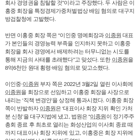
회사 경영권을 침탈할 것”이라고 주장했다. 두 사람은 이
홍중 회장을 특정경제가중처벌법상 배임 혐의로 대구지
방검찰청에 고발했다.
반면 이홍중 회장 쪽은 “이인중 명예회장과
이종원
대표
가 본인들의 경영능력 부족을 인지하지 못하고 이홍중
회장을 회사 경영에서 배제하려는 터무니없는 시도를
통해 지금의 사태를 초래했다”고 맞섰다. 또한
이종원
을
8억6천만 원대 횡령·배임 혐의로 맞고소했다.
이인중·
이종원
부자 쪽은 2022년 3월2일 열린 이사회에
이종원
을 회장으로 선임하고 이홍중 회장을 사장으로
내리는 ‘직책 변경안’을 상정해 통과시켰다. 이홍중 회장
쪽이 반발하자
이종원
은 ‘대표이사 회장 지위 확인 가처
분 신청’을 대구지법에 냈고, 법원은 “
이종원
이 정기주주
총회 종료 후 최초로 열리는 화성산업의 이사회 종료 때
까지 대표이사 회장 지위에 있고, 이홍중은 회장 지위에