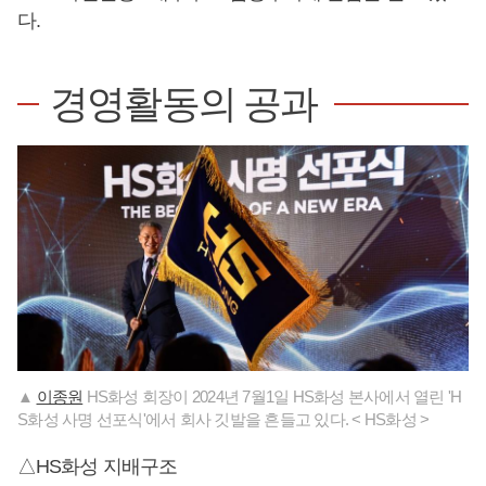
다.
경영활동의 공과
▲
이종원
HS화성 회장이 2024년 7월1일 HS화성 본사에서 열린 'H
S화성 사명 선포식'에서 회사 깃발을 흔들고 있다. < HS화성 >
△HS화성 지배구조