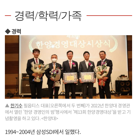
경력/학력/가족
◆ 경력
▲
한기수
필옵티스 대표(오른쪽에서 두 번째)가 2022년 한양대 경영관
에서 열린 '한양 경영인의 밤'행사에서 '제13회 한양경영대상'을 받고 기
념촬영을 하고 있다. <한양대>
1994~2004년 삼성SDI에서 일했다.