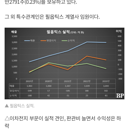
만2791주(0.23%)를 보유하고 있다.
그 외 특수관계인은 필옵틱스 계열사 임원이다.
▲ 필옵틱스 실적.
△이차전지 부문이 실적 견인, 판관비 늘면서 수익성은 하
락