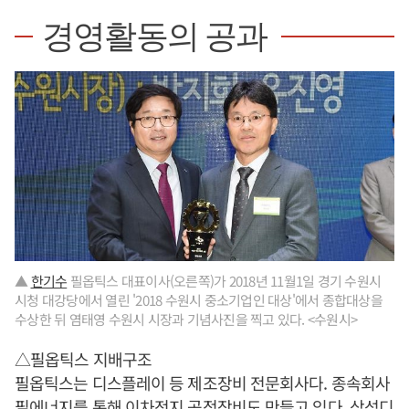
경영활동의 공과
▲
한기수
필옵틱스 대표이사(오른쪽)가 2018년 11월1일 경기 수원시
시청 대강당에서 열린 '2018 수원시 중소기업인 대상'에서 종합대상을
수상한 뒤 염태영 수원시 시장과 기념사진을 찍고 있다. <수원시>
△필옵틱스 지배구조
필옵틱스는 디스플레이 등 제조장비 전문회사다. 종속회사
필에너지를 통해 이차전지 공정장비도 만들고 있다. 삼성디