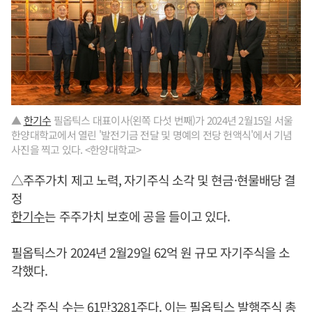
▲
한기수
필옵틱스 대표이사(왼쪽 다섯 번째)가 2024년 2월15일 서울
한양대학교에서 열린 '발전기금 전달 및 명예의 전당 헌액식'에서 기념
사진을 찍고 있다. <한양대학교>
△주주가치 제고 노력, 자기주식 소각 및 현금·현물배당 결
정
한기수
는 주주가치 보호에 공을 들이고 있다.
필옵틱스가 2024년 2월29일 62억 원 규모 자기주식을 소
각했다.
소각 주식 수는 61만3281주다. 이는 필옵틱스 발행주식 총