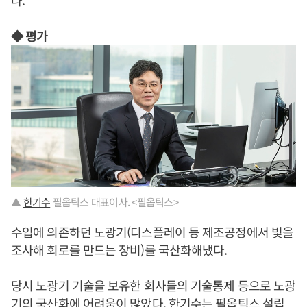
다.
◆ 평가
▲
한기수
필옵틱스 대표이사. <필옵틱스>
수입에 의존하던 노광기(디스플레이 등 제조공정에서 빛을
조사해 회로를 만드는 장비)를 국산화해냈다.
당시 노광기 기술을 보유한 회사들의 기술통제 등으로 노광
기의 국산화에 어려움이 많았다.
한기수
는 필옵틱스 설립