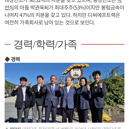
안식
의 아들 박권욱씨가 최대주주(53%)이지만 봉림금속이
나머지 47%의 지분을 갖고 있다. 하지만 디씨에프트렉은
여전히 가족회사로 남아 있는 것으로 보인다.
경력/학력/가족
◆ 경력
▲
박안식
대창단조 회장(왼쪽 네 번째)이 2024년 11월6일 대창단조를