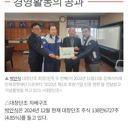
경영활동의 공과
▲
박안식
대창단조 회장(왼쪽 두 번째)이 2022년 11월15일 김해시미래
인재장학재단으로부터 ‘2022년 제1호 후원기업 인증 현판’을 전달받고
기념촬영을 하고 있다. <대창단조>
△대창단조 지배구조
박안식
은 2024년 12월 현재 대창단조 주식 138만6727주
(4.85%)를 들고 있다.