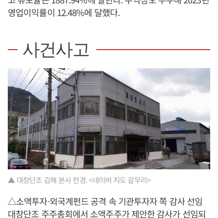
영업이익률이 12.48%에 달했다.
사건사고
▲ 대창단조 김해 본사 전경. <네이버 지도 갈무리>
△소액투자·외국계펀드 공격 속 기관투자자 쪽 감사 선임
대창단조 주주총회에서 소액주주가 제안한 감사가 선임되