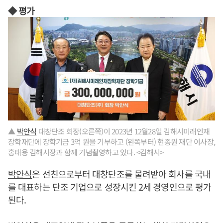
◆ 평가
▲
박안식
대창단조 회장(오른쪽)이 2023년 12월28일 김해시미래인재
장학재단에 장학기금 3억 원을 기부하고 (왼쪽부터) 현종원 재단 이사장,
홍태용 김해시장과 함께 기념촬영하고 있다. <김해시>
박안식
은 선친으로부터 대창단조를 물려받아 회사를 국내
를 대표하는 단조 기업으로 성장시킨 2세 경영인으로 평가
된다.