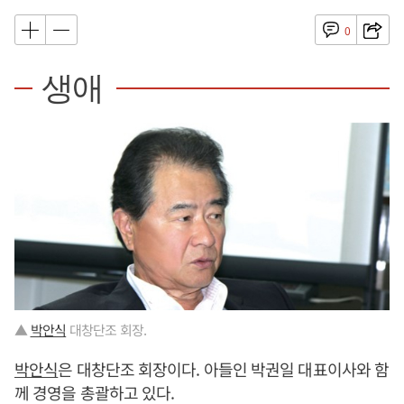
0
생애
▲
박안식
대창단조 회장.
박안식
은 대창단조 회장이다. 아들인 박권일 대표이사와 함
께 경영을 총괄하고 있다.