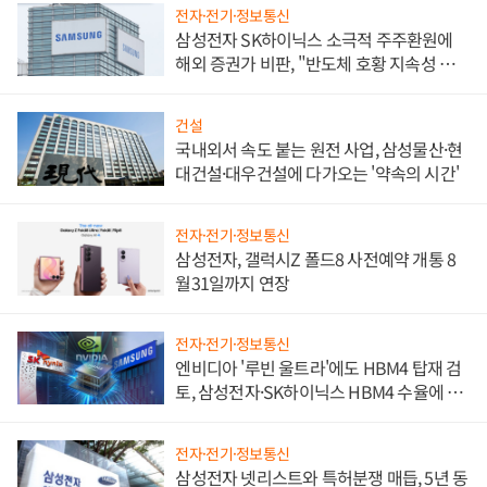
전자·전기·정보통신
삼성전자 SK하이닉스 소극적 주주환원에
해외 증권가 비판, "반도체 호황 지속성 의
문"
건설
국내외서 속도 붙는 원전 사업, 삼성물산·현
대건설·대우건설에 다가오는 '약속의 시간'
전자·전기·정보통신
삼성전자, 갤럭시Z 폴드8 사전예약 개통 8
월31일까지 연장
전자·전기·정보통신
엔비디아 '루빈 울트라'에도 HBM4 탑재 검
토, 삼성전자·SK하이닉스 HBM4 수율에 주
도권 갈린다
전자·전기·정보통신
삼성전자 넷리스트와 특허분쟁 매듭, 5년 동