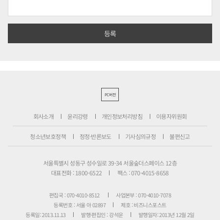
PC버전
회사소개
윤리강령
개인정보처리방침
이용자위원회
청소년보호정책
정정·반론보도
기사심의규정
불편신고
서울특별시 성동구 성수일로 39-34 서울숲더스페이스 12층
대표전화 : 1800-6522
팩스 : 070-4015-8658
편집국 : 070-4010-8512
사업본부 : 070-4010-7078
등록번호 : 서울 아 02897
제호 : 비즈니스포스트
등록일: 2013.11.13
발행·편집인 : 강석운
발행일자: 2013년 12월 2일