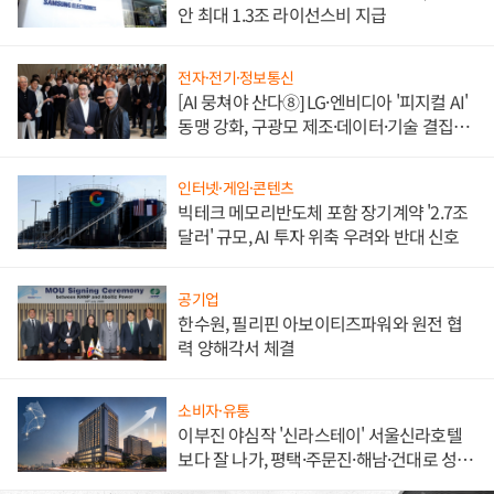
안 최대 1.3조 라이선스비 지급
전자·전기·정보통신
[AI 뭉쳐야 산다⑧] LG·엔비디아 '피지컬 AI'
동맹 강화, 구광모 제조·데이터·기술 결집
해 종합 로보틱스 기업으로
인터넷·게임·콘텐츠
빅테크 메모리반도체 포함 장기계약 '2.7조
달러' 규모, AI 투자 위축 우려와 반대 신호
공기업
한수원, 필리핀 아보이티즈파워와 원전 협
력 양해각서 체결
소비자·유통
이부진 야심작 '신라스테이' 서울신라호텔
보다 잘 나가, 평택·주문진·해남·건대로 성
장판 더 넓힌다