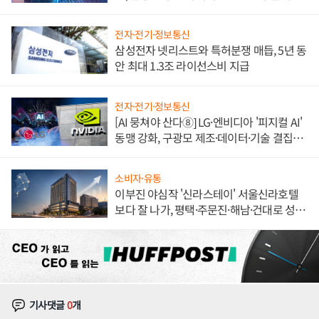
도권 갈린다
전자·전기·정보통신
삼성전자 넷리스트와 특허분쟁 매듭, 5년 동
안 최대 1.3조 라이선스비 지급
전자·전기·정보통신
[AI 뭉쳐야 산다⑧] LG·엔비디아 '피지컬 AI'
동맹 강화, 구광모 제조·데이터·기술 결집
해 종합 로보틱스 기업으로
소비자·유통
이부진 야심작 '신라스테이' 서울신라호텔
보다 잘 나가, 평택·주문진·해남·건대로 성
장판 더 넓힌다
기사댓글
0
개