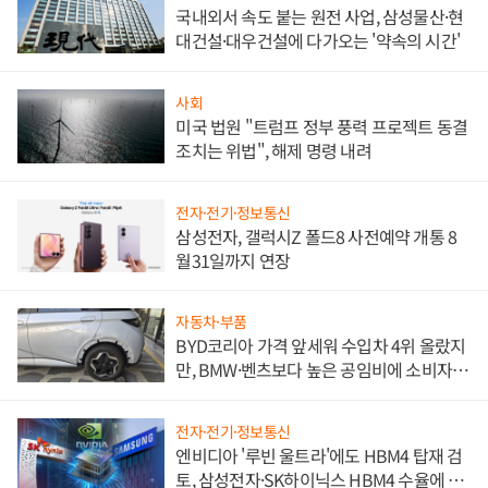
국내외서 속도 붙는 원전 사업, 삼성물산·현
대건설·대우건설에 다가오는 '약속의 시간'
사회
미국 법원 "트럼프 정부 풍력 프로젝트 동결
조치는 위법", 해제 명령 내려
전자·전기·정보통신
삼성전자, 갤럭시Z 폴드8 사전예약 개통 8
월31일까지 연장
자동차·부품
BYD코리아 가격 앞세워 수입차 4위 올랐지
만, BMW·벤츠보다 높은 공임비에 소비자
불만 폭발
전자·전기·정보통신
엔비디아 '루빈 울트라'에도 HBM4 탑재 검
토, 삼성전자·SK하이닉스 HBM4 수율에 주