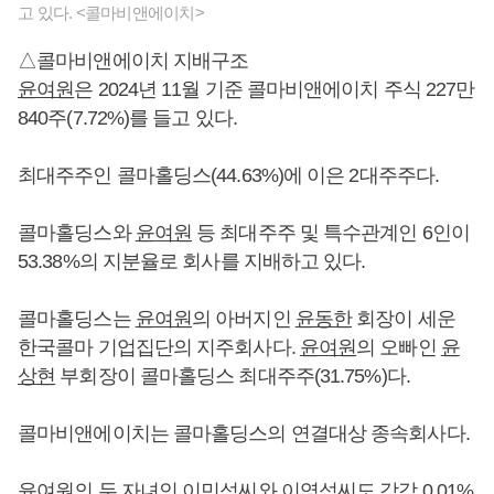
고 있다. <콜마비앤에이치>
△콜마비앤에이치 지배구조
윤여원
은 2024년 11월 기준 콜마비앤에이치 주식 227만
840주(7.72%)를 들고 있다.
최대주주인 콜마홀딩스(44.63%)에 이은 2대주주다.
콜마홀딩스와
윤여원
등 최대주주 및 특수관계인 6인이
53.38%의 지분율로 회사를 지배하고 있다.
콜마홀딩스는
윤여원
의 아버지인
윤동한
회장이 세운
한국콜마 기업집단의 지주회사다.
윤여원
의 오빠인
윤
상현
부회장이 콜마홀딩스 최대주주(31.75%)다.
콜마비앤에이치는 콜마홀딩스의 연결대상 종속회사다.
윤여원
의 두 자녀인 이민석씨와 이영석씨도 각각 0.01%