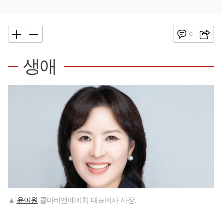
0
생애
▲
윤여원
콜마비앤에이치 대표이사 사장.