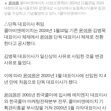
▲
윤여원
콜마비앤에이치 사장(오른쪽)이 2024년 11월15일 '2024
대한민국 농식품 ESG 경영대상' 시상식에서 농림축산식품부 장관
상을 수상하고 기념촬영하고 있다. <콜마비앤에이치>
△단독 대표이사 취임
콜마비앤에이치는 2024년 1월10일 기존
윤여원
·김병묵
대표이사 체제에서
윤여원
단독 대표이사 체제로 전환
한다고 공시했다.
김병묵 대표이사가 일신상의 사유로 사임한 것을 변경
사유로 들었다.
이에 따라
윤여원
은 2020년 1월 대표이사에 선임된 지 4
년 만에 처음으로 단독 대표이사가 됐다.
윤여원
은 2001년 한국콜마에 입사해 에치엔지 대표이사
와 한국콜마 마케팅전략본부 전무, 콜마비앤에이치 기
획관리총괄 부사장을 거쳐 2020년 1월 각자대표이사 사