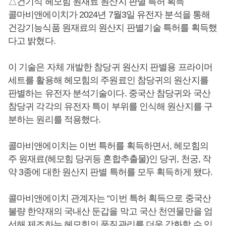
△건기식 헤모힘 원재료 원산지 판별 특허 획득
콜마비앤에이치가 2024년 7월3일 유전자 분석을 통해
건강기능식품 원재료의 원산지 판별기술 특허를 획득했
다고 밝혔다.
이 기술은 자체 개발한 참당귀 원산지 판별용 프라이머
세트를 활용해 헤모힘의 주원료인 참당귀의 원산지를
판별하는 유전자 분석기술이다. 중국산 참당귀와 국산
참당귀 각각의 유전자 특이 부위를 인식해 원산지를 구
분하는 원리를 적용했다.
콜마비앤에이치는 이번 특허를 획득하면서, 헤모힘의
주 원재료(헤모힘 당귀등 혼합추출물)인 당귀, 천궁, 작
약 3종에 대한 원산지 판별 특허를 모두 획득하게 됐다.
콜마비앤에이치 관계자는 “이번 특허 획득으로 중국산
불량 한약재의 국내산 둔갑을 막고 국산 천연물만을 엄
선해 제조하는 헤모힘의 품질관리를 더욱 강화할 수 있