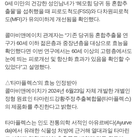
0세 미만의 건강한 성인남녀가 ‘헤모힘 당귀 등 혼합추
출물’을 섭취했을 때 피로도척도(FSS)와 다차원피로척
도(MFI)가 유의미하게 개선됨을 확인했다.
콜마비앤에이치 관계자는 “기존 당귀등 혼합추출물 연
구가 60세 이하 젊은층과 중장년층을 대상으로 효능을
확인했다면 이번 연구에서는 60세 이상의 고령층에서도
눈에 띄는 피로개선 및 항산화 효과가 있음을 확인할 수
있었다”고 설명했다.
△'타마플렉스'의 효능 인정받아
콜마비앤에이치가 2024년 6월23일 자체 개발한 개별인
정형 원료인 타마린드강황주정추출복합물(타마플렉스)
의 제품화를 추진한다고 밝혔다.
타마플렉스는 인도 전통의학 서적인 아유르베다(Ayurve
da)에서 유래한 식물성 처방에 근거해 열대과일 타마린