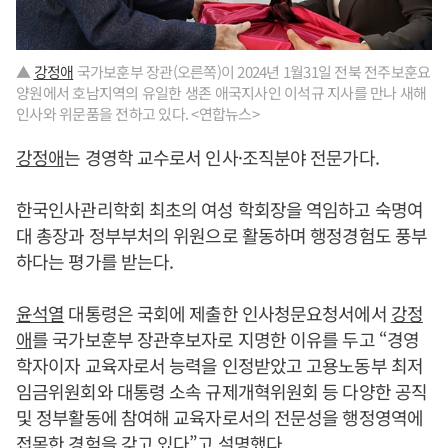
▲
강정애
국가보훈부 장관(오른쪽)이 2024년 1월31일 전북 전주보훈요
양원에서 호남지역의 유일한 생존 애국지사인 이석규 지사를 만나 새해
인사와 위문품을 전하고 있다. <연합뉴스>
강정애
는 경영학 교수로서 인사·조직분야 전문가다.
한국인사관리학회 최초의 여성 학회장을 역임하고 숙명여
대 총장과 정부부처의 위원으로 활동하며 행정경험도 풍부
하다는 평가를 받는다.
윤석열
대통령은 국회에 제출한 인사청문요청서에서
강정
애
를 국가보훈부 장관후보자로 지명한 이유를 두고 “경영
학자이자 교육자로서 능력을 인정받았고 고용노동부 최저
임금위원회와 대통령 소속 규제개혁위원회 등 다양한 공직
및 정부활동에 참여해 교육자로서의 전문성을 행정영역에
접목한 경험을 갖고 있다”고 설명했다.