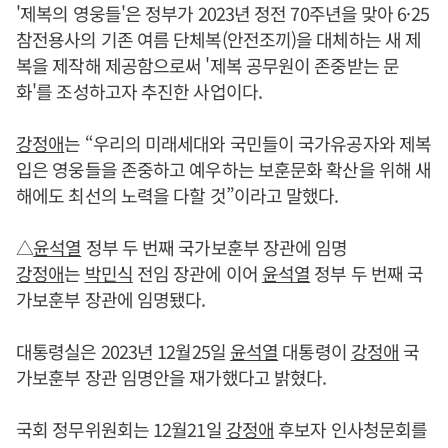
'제복의 영웅들'은 정부가 2023년 정전 70주년을 맞아 6·25
참전용사의 기존 여름 단체복(안전조끼)을 대체하는 새 제
복을 제작해 제공함으로써 '제복 공무원이 존중받는 문
화'를 조성하고자 추진한 사업이다.
강정애
는 “우리의 미래세대와 국민들이 국가유공자와 제복
입은 영웅들을 존중하고 예우하는 보훈문화 확산을 위해 새
해에도 최선의 노력을 다할 것”이라고 말했다.
△
윤석열
정부 두 번째 국가보훈부 장관에 임명
강정애
는
박민식
전임 장관에 이어
윤석열
정부 두 번째 국
가보훈부 장관에 임명됐다.
대통령실은 2023년 12월25일
윤석열
대통령이
강정애
국
가보훈부 장관 임명안을 재가했다고 밝혔다.
국회 정무위원회는 12월21일
강정애
후보자 인사청문회를