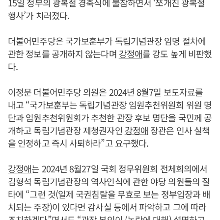
15일 정부의 광복절 경축식에 불참하면서 ‘쪼개진 광복절
행사’가 치러졌다.
더불어민주당은 국가보훈부가 독립기념관장 임명 절차에
관한 정보를 공개하지 않는다며
강정애
를 강도 높게 비판했
다.
이정문 더불어민주당 의원은 2024년 8월7일 보도자료를
내고 “국가보훈부는 독립기념관장 임원추천위원회 위원 명
단과 임원추천위원회가 추천한 관장 후보 명단을 국민께 공
개하고 독립기념관장 제청권자인
강정애
장관은 인사 실책
을 인정하고 즉시 사퇴하라”고 요구했다.
강정애
는 2024년 8월27일 국회 정무위원회 전체회의에서
김형석 독립기념관장의 역사인식에 관한 야당 의원들의 질
타에 “그런 것(일제 국권침탈을 무효로 보는 정부입장과 배
치되는 주장)이 있다면 감사실 등에서 파악하고 그에 따라
조치하겠다”면서도 “관장 본인이 (논란에 대해) 설명하고