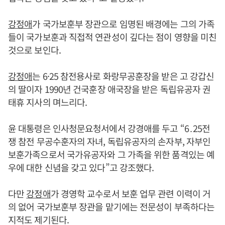
강정애
가 국가보훈부 장관으로 임명된 배경에는 그의 가족
들이 국가보훈과 직접적 연관성이 깊다는 점이 영향을 미친
것으로 보인다.
강정애
는 6·25 참전용사로 화랑무공훈장을 받은 고 강갑신
의 딸이자 1990년 건국훈장 애국장을 받은 독립유공자 권
태휴 지사의 며느리다.
윤 대통령은 인사청문요청서에서 강경애를 두고 “6․25전
쟁 참전 무공수훈자의 자녀, 독립유공자의 손자부, 자부인
보훈가족으로서 국가유공자와 그 가족을 위한 품격있는 예
우에 대한 신념을 갖고 있다”고 강조했다.
다만
강정애
가 경영학 교수로서 보훈 업무 관련 이력이 거
의 없어 국가보훈부 장관을 맡기에는 전문성이 부족하다는
지적도 제기된다.