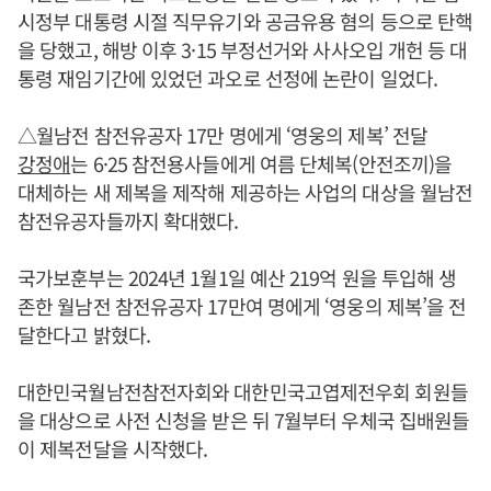
시정부 대통령 시절 직무유기와 공금유용 혐의 등으로 탄핵
을 당했고, 해방 이후 3·15 부정선거와 사사오입 개헌 등 대
통령 재임기간에 있었던 과오로 선정에 논란이 일었다.
△월남전 참전유공자 17만 명에게 ‘영웅의 제복’ 전달
강정애
는 6·25 참전용사들에게 여름 단체복(안전조끼)을
대체하는 새 제복을 제작해 제공하는 사업의 대상을 월남전
참전유공자들까지 확대했다.
국가보훈부는 2024년 1월1일 예산 219억 원을 투입해 생
존한 월남전 참전유공자 17만여 명에게 ‘영웅의 제복’을 전
달한다고 밝혔다.
대한민국월남전참전자회와 대한민국고엽제전우회 회원들
을 대상으로 사전 신청을 받은 뒤 7월부터 우체국 집배원들
이 제복전달을 시작했다.