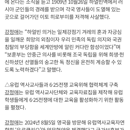
에 온다는 소식을 듣고 1909년 10월26일 하얼빈역에서 러
시아 군인들의 경례를 받으며 각국 영사들이 도열해 있는
곳으로 걸어가던 이토 히로부미를 저격해 사살했다.
강정애
는 “하얼빈 의거는 일제강점기 겨레의 혼과 자긍심
을 일깨운 희망의 외침이자 우리 민족의 독립 의지와 국권
침탈의 부당함을 세계만방에 알린 커다란 함성이었다”며
“보훈부는 안중근 의사를 비롯해 조국 독립을 위해 희생·헌
신하셨던 선열들의 숭고한 독 정신을 온전히 계승할 수 있
도록 노력하겠다”고 말했다.
△유럽 역사교사들과 6·25전쟁 교육위해 협력체계 구축
강정애
는 유럽 역사교사단체와 교육자료집을 제작해 유럽
학생들에게 6·25전쟁에 대한 교육을 활성화하기 위한 활동
을 펼쳤다.
강정애
는 2024년 8월5일 영국을 방문해 유럽역사교육자연
합회 ‘유로클리오’와 업무협약을 체결했다고 국가보훈부가