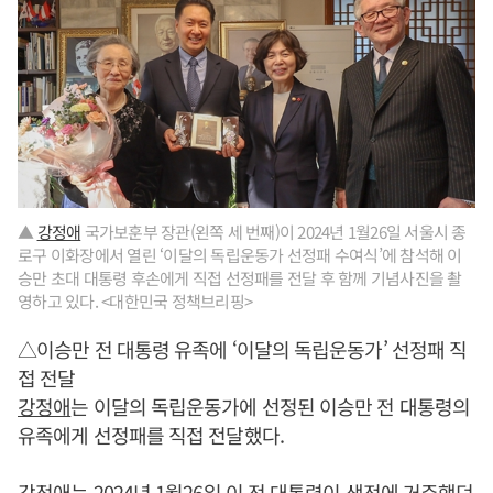
▲
강정애
국가보훈부 장관(왼쪽 세 번째)이 2024년 1월26일 서울시 종
로구 이화장에서 열린 ‘이달의 독립운동가 선정패 수여식’에 참석해 이
승만 초대 대통령 후손에게 직접 선정패를 전달 후 함께 기념사진을 촬
영하고 있다. <대한민국 정책브리핑>
△이승만 전 대통령 유족에 ‘이달의 독립운동가’ 선정패 직
접 전달
강정애
는 이달의 독립운동가에 선정된 이승만 전 대통령의
유족에게 선정패를 직접 전달했다.
강정애
는 2024년 1월26일 이 전 대통령이 생전에 거주했던