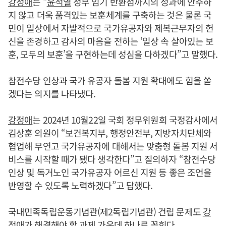
강정애
는 “
윤석열
정부 임기 반환점까지의 성과에 안주하
지 않고 더욱 품격있는 보훈체계를 구축하는 것은 물론 국
민이 일상에서 자발적으로 국가유공자와 제복근무자의 헌
신을 존경하고 감사의 마음을 전하는 ‘일상 속 살아있는 보
훈, 모두의 보훈’을 구현하는데 성심을 다하겠다”고 말했다.
참전수당 인상과 국가 유공자 돌봄 지원 확대에도 힘을 쏟
겠다는 의지를 나타냈다.
강정애
는 2024년 10월22일 국회 정무위원회 국정감사에서
김상훈 의원이 “보건복지부, 행정안전부, 지방자치단체와
협업해 무연고 국가유공자에 대해서는 맞춤형 돌봄 지원 서
비스를 시작할 때가 됐다 생각한다”고 질의하자 “참전수당
인상 및 독거노인 국가유공자 어르신 지원 등 좋은 조언을
반영할 수 있도록 노력하겠다”고 답했다.
국내민족독립운동기념관(제2독립기념관) 건립 문제도
강
정애
가 해결해야 할 과제 가운데 하나로 꼽힌다.