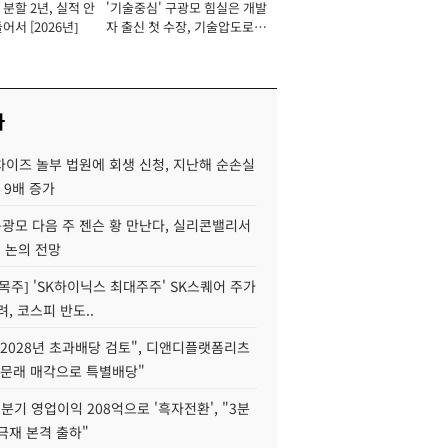
분할 2년, 실적 안
'기술중심' 구광모 힘실은 개발
이사 사장
어서 [2026년]
자 출신 첫 수장, 기술압도로
경쟁력 확보 사활 [2026년]
사
차이즈 놀부 법원에 회생 신청, 지난해 순손실
 9배 증가
구광모 다음 주 젠슨 황 만난다, 실리콘밸리서
' 논의 전망
목주] 'SK하이닉스 최대주주' SK스퀘어 주가
려, 코스피 반도..
2028년 초과배당 검토", 디앤디플랫폼리츠
 문래 매각으로 특별배당"
분기 영업이익 208억으로 '흑자전환', "3분
양극재 본격 출하"