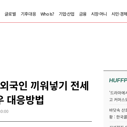
글로벌
기후대응
Who Is?
기업·산업
금융
시장·머니
시민·경
HUFF
 외국인 끼워넣기 전세
'드라마에서
우 대응방법
고 커머스
바닷속 산
30:00
황 : 한국