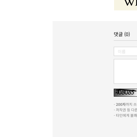
댓글 (0)
-
200자
까지 쓰실
- 저작권 등 
- 타인에게 불