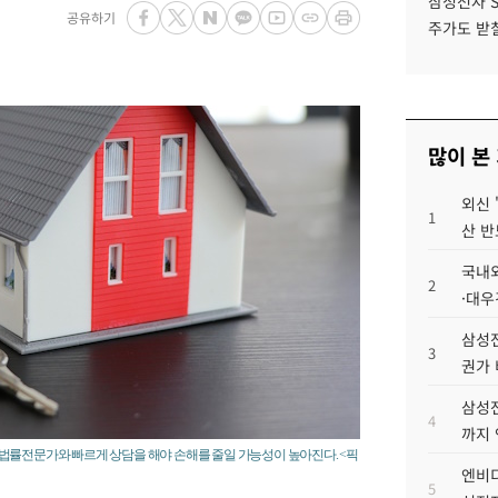
삼성전자 
공유하기
주가도 받칠
많이 본
외신 
1
산 반
국내외
2
·대우
삼성전
3
권가 
삼성전
4
까지
법률전문가와 빠르게 상담을 해야 손해를 줄일 가능성이 높아진다. <픽
엔비디
5