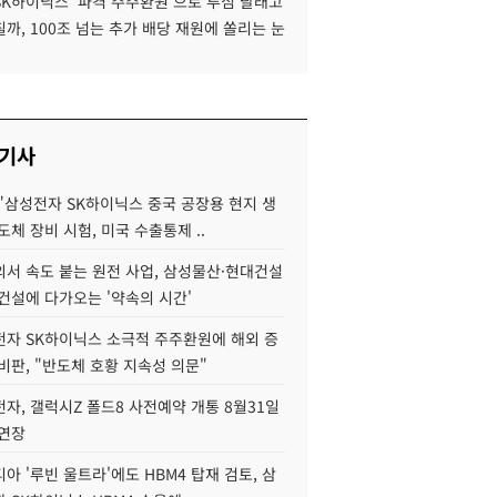
SK하이닉스 '파격 주주환원'으로 투심 달래고
까, 100조 넘는 추가 배당 재원에 쏠리는 눈
 기사
"삼성전자 SK하이닉스 중국 공장용 현지 생
도체 장비 시험, 미국 수출통제 ..
서 속도 붙는 원전 사업, 삼성물산·현대건설
건설에 다가오는 '약속의 시간'
자 SK하이닉스 소극적 주주환원에 해외 증
비판, "반도체 호황 지속성 의문"
자, 갤럭시Z 폴드8 사전예약 개통 8월31일
 연장
아 '루빈 울트라'에도 HBM4 탑재 검토, 삼