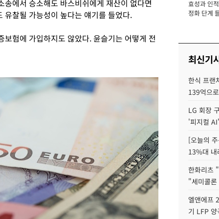
소송에서 승소해도 바스비쉬에게 재산이 없다면
효성과 인적 
장
정화 단계 들
 유찰될 가능성이 높다는 얘기를 들었다.
증보험에 가입하지도 않았다. 윤슬기는 어떻게 전
최신기
한식 프랜
139억으로
LG 회장 
'피지컬 AI
[오늘의 주
13%대 내
한화리츠 "
"세미콜론
엘앤에프 2
기 LFP 