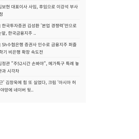
김보현 대표이사 사임, 후임으로 이강석 부사
정
] 한국투자증권 김성환 '본업 경쟁력'만으로
눈앞, 한국금융지주 ..
] Sh수협은행 증권사 인수로 금융지주 퍼즐
신학기 비은행 확장 속도전
정관 "주52시간 손봐야", 메가특구 특례 놓
관과 시각차
근' 김창욱에 힘 또 실었다, 크림 '아시아 허
 야망에 네이버 뒷..