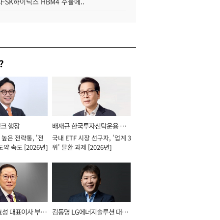
·SK하이닉스 HBM4 수율에..
?
뱅크 행장
배재규 한국투자신탁운용 대
높은 전략통, '전
국내 ETF 시장 선구자, '업계 3
표이사 사장
도약 속도 [2026년]
위' 탈환 과제 [2026년]
효성 대표이사 부회
김동명 LG에너지솔루션 대표