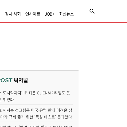
제
정치·사회
인사이트
JOB+
최신뉴스
씨저널
POST
 도시락까지' IP 키운 CJ ENM : 티빙도 웃
도 뛰었다
호 해치는 선크림은 미국·유럽 판매 어려운 상
콜마가 규제 뚫기 위한 '독성 테스트' 통과했다