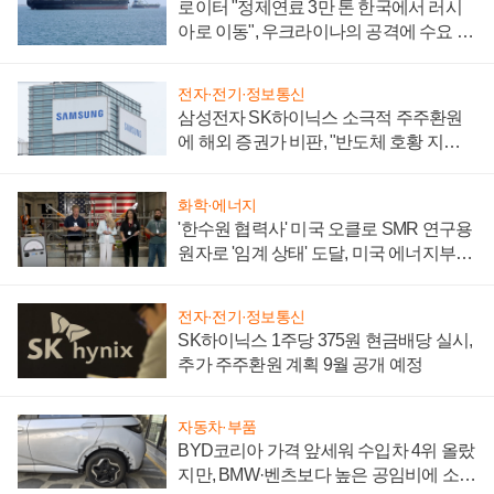
로이터 "정제연료 3만 톤 한국에서 러시
아로 이동", 우크라이나의 공격에 수요 늘
어
전자·전기·정보통신
삼성전자 SK하이닉스 소극적 주주환원
에 해외 증권가 비판, "반도체 호황 지속
성 의문"
화학·에너지
'한수원 협력사' 미국 오클로 SMR 연구용
원자로 '임계 상태' 도달, 미국 에너지부
"중요한 이정표"
전자·전기·정보통신
SK하이닉스 1주당 375원 현금배당 실시,
추가 주주환원 계획 9월 공개 예정
자동차·부품
BYD코리아 가격 앞세워 수입차 4위 올랐
지만, BMW·벤츠보다 높은 공임비에 소비