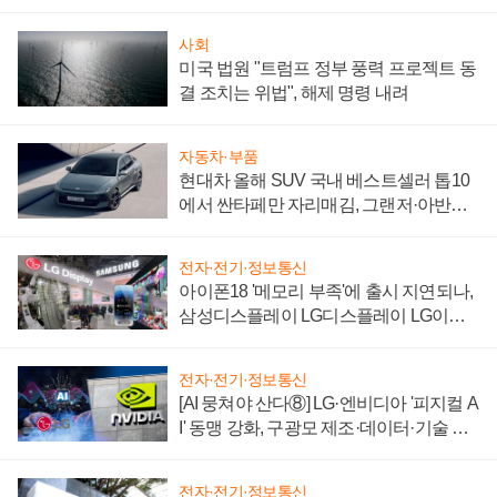
자 불만 폭발
사회
미국 법원 "트럼프 정부 풍력 프로젝트 동
결 조치는 위법", 해제 명령 내려
자동차·부품
현대차 올해 SUV 국내 베스트셀러 톱10
에서 싼타페만 자리매김, 그랜저·아반떼
'세단 쌍끌이'로 내수 방어
전자·전기·정보통신
아이폰18 '메모리 부족'에 출시 지연되나,
삼성디스플레이 LG디스플레이 LG이노
텍 '탈애플' 수익 다각화 속도
전자·전기·정보통신
[AI 뭉쳐야 산다⑧] LG·엔비디아 '피지컬 A
I' 동맹 강화, 구광모 제조·데이터·기술 결
집해 종합 로보틱스 기업으로
전자·전기·정보통신