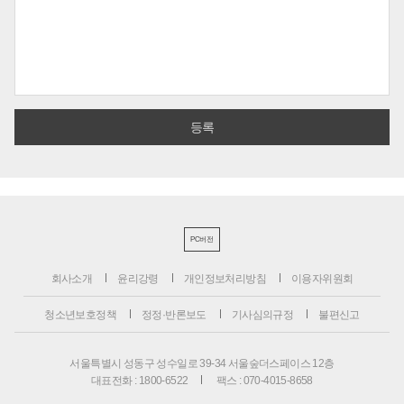
PC버전
회사소개
윤리강령
개인정보처리방침
이용자위원회
청소년보호정책
정정·반론보도
기사심의규정
불편신고
서울특별시 성동구 성수일로 39-34 서울숲더스페이스 12층
대표전화 : 1800-6522
팩스 : 070-4015-8658