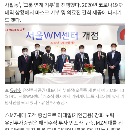
사활동’, ‘그룹 연계 기부’를 진행했다. 2020년 코로나19 팬
데믹 상황에서 마스크 기부 및 의료진 간식 제공에 나서기
도 했다.
▲
유창수
유진투자증권 대표이사 부회장(오른쪽 세 번째)이 2020년 10
월19일 '서울WM센터' 개소식 행사에서 기념케이크를 자르기에 앞서 기
념사진을 찍고 있다. <유진투자증권>
△MZ세대 고객 중심으로 리테일(개인금융) 강화 노력
유진투자증권은 해외주식 투자 인프라 구축, MZ세대를 위
한 이벤트 개최 등을 통해 리테일부문을 확대하는 노력을