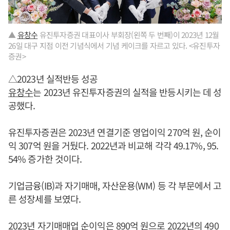
▲
유창수
유진투자증권 대표이사 부회장(왼쪽 두 번째)이 2023년 12월
26일 대구 지점 이전 기념식에서 기념 케이크를 자르고 있다. <유진투자
증권>
△2023년 실적반등 성공
유창수
는 2023년 유진투자증권의 실적을 반등시키는 데 성
공했다.
유진투자증권은 2023년 연결기준 영업이익 270억 원, 순이
익 307억 원을 거뒀다. 2022년과 비교해 각각 49.17%, 95.
54% 증가한 것이다.
기업금융(IB)과 자기매매, 자산운용(WM) 등 각 부문에서 고
른 성장세를 보였다.
2023년 자기매매업 순이익은 890억 원으로 2022년의 490