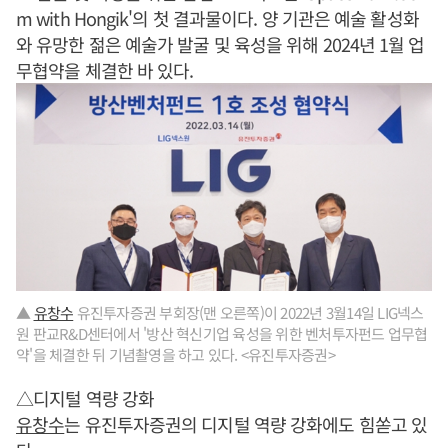
m with Hongik'의 첫 결과물이다. 양 기관은 예술 활성화
와 유망한 젊은 예술가 발굴 및 육성을 위해 2024년 1월 업
무협약을 체결한 바 있다.
▲
유창수
유진투자증권 부회장(맨 오른쪽)이 2022년 3월14일 LIG넥스
원 판교R&D센터에서 '방산 혁신기업 육성을 위한 벤처투자펀드 업무협
약'을 체결한 뒤 기념촬영을 하고 있다. <유진투자증권>
△디지털 역량 강화
유창수
는 유진투자증권의 디지털 역량 강화에도 힘쏟고 있