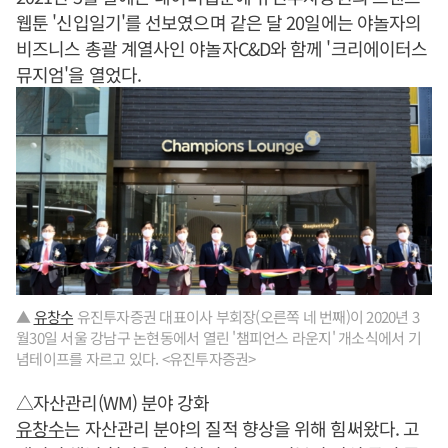
웹툰 '신입일기'를 선보였으며 같은 달 20일에는 야놀자의
비즈니스 총괄 계열사인 야놀자C&D와 함께 '크리에이터스
뮤지엄'을 열었다.
▲
유창수
유진투자증권 대표이사 부회장(오른쪽 네 번째)이 2020년 3
월30일 서울 강남구 논현동에서 열린 '챔피언스 라운지' 개소식에서 기
념테이프를 자르고 있다. <유진투자증권>
△자산관리(WM) 분야 강화
유창수
는 자산관리 분야의 질적 향상을 위해 힘써왔다. 고