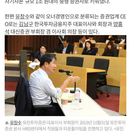
자기자본 규모 1조 원대의 중형 증권사로 키워냈다.
한편
유창수
와 같이 오너경영인으로 분류되는 증권업계 CE
O로는
김남구
한국투자금융지주 대표이사와 회장과
양홍
석
대신증권 부회장 겸 이사회 의장 등이 있다.
▲
유창수
유진투자증권 대표이사 부회장이 2019년 10월31일 유진투자
증권 본사 HRD센터에서 직원들과 타운홀미팅을 진행하고 있다. <유진