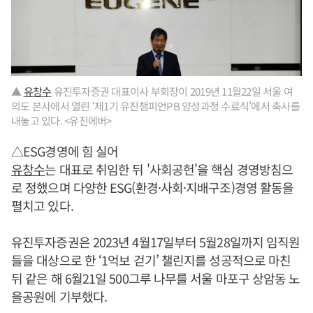
▲
유창수
유진투자증권 대표이사 부회장이 2019년 11월22일 서울 여
의도 본사에서 열린 ‘제1기 유진챔피언PB 양성과정 수료식’에서 축사를
내놓고 있다. <유진에버>
△ESG경영에 힘 실어
유창수
는 대표로 취임한 뒤 '사회공헌'을 핵심 경영방침으
로 정했으며 다양한 ESG(환경·사회·지배구조)경영 활동을
펼치고 있다.
유진투자증권은 2023년 4월17일부터 5월28일까지 임직원
들을 대상으로 한 ‘1억보 걷기’ 챌린지를 성공적으로 마친
뒤 같은 해 6월21일 500그루 나무를 서울 마포구 상암동 노
을공원에 기부했다.