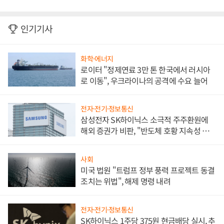
인기기사
화학·에너지
로이터 "정제연료 3만 톤 한국에서 러시아
로 이동", 우크라이나의 공격에 수요 늘어
전자·전기·정보통신
삼성전자 SK하이닉스 소극적 주주환원에
해외 증권가 비판, "반도체 호황 지속성 의
문"
사회
미국 법원 "트럼프 정부 풍력 프로젝트 동결
조치는 위법", 해제 명령 내려
전자·전기·정보통신
SK하이닉스 1주당 375원 현금배당 실시, 추