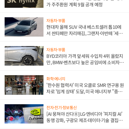
가 주주환원 계획 9월 공개 예정
자동차·부품
현대차 올해 SUV 국내 베스트셀러 톱10에
서 싼타페만 자리매김, 그랜저·아반떼 '세단
쌍끌이'로 내수 방어
자동차·부품
BYD코리아 가격 앞세워 수입차 4위 올랐지
만, BMW·벤츠보다 높은 공임비에 소비자
불만 폭발
화학·에너지
'한수원 협력사' 미국 오클로 SMR 연구용 원
자로 '임계 상태' 도달, 미국 에너지부 "중요
한 이정표"
전자·전기·정보통신
[AI 뭉쳐야 산다⑧] LG·엔비디아 '피지컬 AI'
동맹 강화, 구광모 제조·데이터·기술 결집
해 종합 로보틱스 기업으로