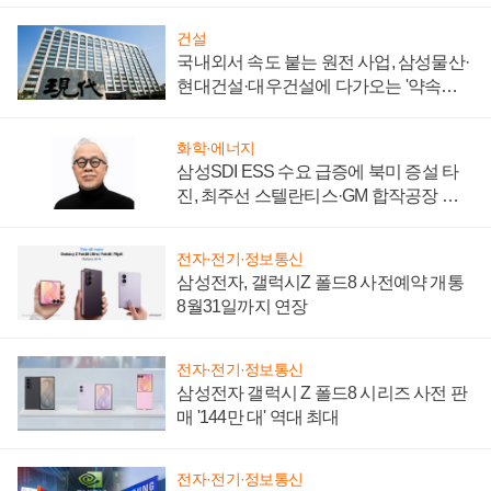
건설
국내외서 속도 붙는 원전 사업, 삼성물산·
현대건설·대우건설에 다가오는 '약속의
시간'
화학·에너지
삼성SDI ESS 수요 급증에 북미 증설 타
진, 최주선 스텔란티스·GM 합작공장 건
설 재추진하나
전자·전기·정보통신
삼성전자, 갤럭시Z 폴드8 사전예약 개통
8월31일까지 연장
전자·전기·정보통신
삼성전자 갤럭시 Z 폴드8 시리즈 사전 판
매 '144만 대' 역대 최대
전자·전기·정보통신