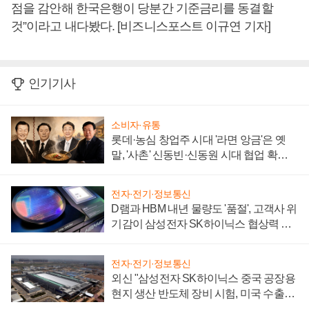
점을 감안해 한국은행이 당분간 기준금리를 동결할
것”이라고 내다봤다. [비즈니스포스트 이규연 기자]
인기기사
소비자·유통
롯데·농심 창업주 시대 '라면 앙금'은 옛
말, '사촌' 신동빈·신동원 시대 협업 확대
일로
전자·전기·정보통신
D램과 HBM 내년 물량도 '품절', 고객사 위
기감이 삼성전자 SK하이닉스 협상력 더
키워
전자·전기·정보통신
외신 "삼성전자 SK하이닉스 중국 공장용
현지 생산 반도체 장비 시험, 미국 수출통
제 대비"