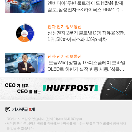
엔비디아 '루빈 울트라'에도 HBM4 탑재
검토, 삼성전자·SK하이닉스 HBM4 수율
에 주도권 갈린다
전자·전기·정보통신
삼성전자 2분기 글로벌 D램 점유율 39%
1위, SK하이닉스와 13%p 격차
전자·전기·정보통신
[오늘Who] 정철동 LG디스플레이 모바일
OLED로 하반기 실적 반등 시동, '칩플레
이션'에 가격 인하 압박은 부담
기사댓글
0
개
200자까지 쓰실 수 있습니다. (현재 0 byte / 최대 400byte)
저작권 등 다른 사람의 권리를 침해하거나 명예를 훼손하는 댓글은 관련 법률에 의해 제재
를 받을 수 있습니다.