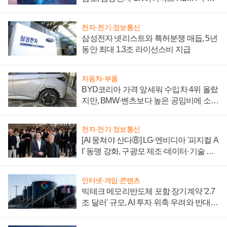
에 주도권 갈린다
전자·전기·정보통신
삼성전자 넷리스트와 특허분쟁 매듭, 5년
동안 최대 1.3조 라이선스비 지급
자동차·부품
BYD코리아 가격 앞세워 수입차 4위 올랐
지만, BMW·벤츠보다 높은 공임비에 소비
자 불만 폭발
전자·전기·정보통신
[AI 뭉쳐야 산다⑧] LG·엔비디아 '피지컬 A
I' 동맹 강화, 구광모 제조·데이터·기술 결
집해 종합 로보틱스 기업으로
인터넷·게임·콘텐츠
빅테크 메모리반도체 포함 장기계약 '2.7
조 달러' 규모, AI 투자 위축 우려와 반대
신호