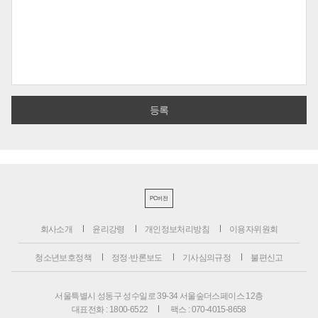
PC버전
회사소개
윤리강령
개인정보처리방침
이용자위원회
청소년보호정책
정정·반론보도
기사심의규정
불편신고
서울특별시 성동구 성수일로 39-34 서울숲더스페이스 12층
대표전화 : 1800-6522
팩스 : 070-4015-8658