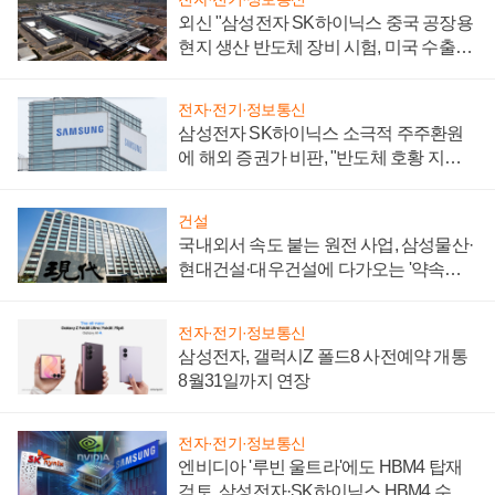
외신 "삼성전자 SK하이닉스 중국 공장용
현지 생산 반도체 장비 시험, 미국 수출통
제 대비"
전자·전기·정보통신
삼성전자 SK하이닉스 소극적 주주환원
에 해외 증권가 비판, "반도체 호황 지속
성 의문"
건설
국내외서 속도 붙는 원전 사업, 삼성물산·
현대건설·대우건설에 다가오는 '약속의
시간'
전자·전기·정보통신
삼성전자, 갤럭시Z 폴드8 사전예약 개통
8월31일까지 연장
전자·전기·정보통신
엔비디아 '루빈 울트라'에도 HBM4 탑재
검토, 삼성전자·SK하이닉스 HBM4 수율