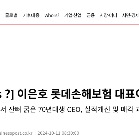
글로벌
기후대응
Who Is?
기업·산업
금융
시장·머니
시민·경
Is ?] 이은호 롯데손해보험 대
 잔뼈 굵은 70년대생 CEO, 실적개선 및 매각 
nesspost.co.kr
2024-10-11 08:30:00