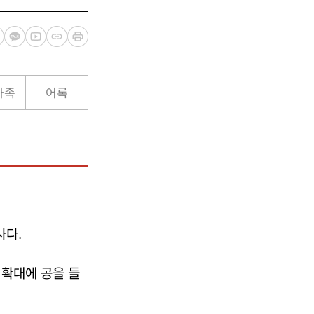
가족
어록
사다.
 확대에 공을 들