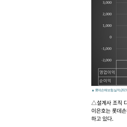
▲ 롯데손해보험 실적.(202
△설계사 조직 
이은호는 롯데손
하고 있다.