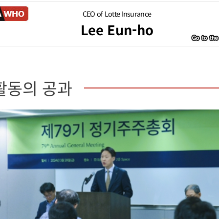
CEO of Lotte Insurance
Lee Eun-ho
활동의 공과