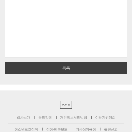
PC버전
회사소개
윤리강령
개인정보처리방침
이용자위원회
청소년보호정책
정정·반론보도
기사심의규정
불편신고