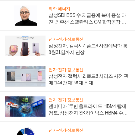
화학·에너지
삼성SDI ESS 수요 급증에 북미 증설 타
진, 최주선 스텔란티스·GM 합작공장 건
설 재추진하나
전자·전기·정보통신
삼성전자, 갤럭시Z 폴드8 사전예약 개통
8월31일까지 연장
전자·전기·정보통신
삼성전자 갤럭시 Z 폴드8 시리즈 사전 판
매 '144만 대' 역대 최대
전자·전기·정보통신
엔비디아 '루빈 울트라'에도 HBM4 탑재
검토, 삼성전자·SK하이닉스 HBM4 수율
에 주도권 갈린다
전자·전기·정보통신