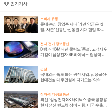
인기기사
소비자·유통
롯데·농심 창업주 시대 '라면 앙금'은 옛
말, '사촌' 신동빈·신동원 시대 협업 확대
일로
전자·전기·정보통신
D램과 HBM 내년 물량도 '품절', 고객사 위
기감이 삼성전자 SK하이닉스 협상력 더
키워
건설
국내외서 속도 붙는 원전 사업, 삼성물산·
현대건설·대우건설에 다가오는 '약속의
시간'
전자·전기·정보통신
외신 "삼성전자 SK하이닉스 중국 공장용
현지 생산 반도체 장비 시험, 미국 수출통
제 대비"