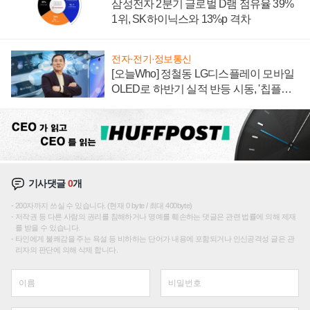
삼성전자 2분기 글로벌 D램 점유율 39%
1위, SK하이닉스와 13%p 격차
전자·전기·정보통신
[오늘Who] 정철동 LG디스플레이 모바일
OLED로 하반기 실적 반등 시동, '칩플레
이션'에 가격 인하 압박은 부담
기사댓글
0
개
200자까지 쓰실 수 있습니다. (현재 0 byte / 최대 400byte)
저작권 등 다른 사람의 권리를 침해하거나 명예를 훼손하는 댓글은 관련 법률에 의해 제재
를 받을 수 있습니다.
타인에게 불쾌감을 주는 욕설 등 비하하는 단어가 내용에 포함되거나 인신공격성 글은 관
리자의 판단에 의해 삭제 합니다.