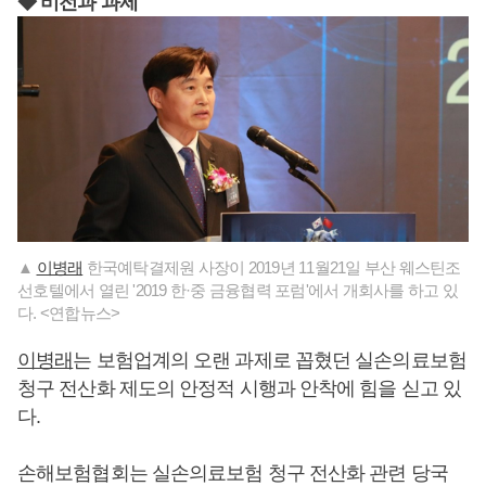
◆ 비전과 과제
▲
이병래
한국예탁결제원 사장이 2019년 11월21일 부산 웨스틴조
선호텔에서 열린 '2019 한·중 금융협력 포럼'에서 개회사를 하고 있
다. <연합뉴스>
이병래
는 보험업계의 오랜 과제로 꼽혔던 실손의료보험
청구 전산화 제도의 안정적 시행과 안착에 힘을 싣고 있
다.
손해보험협회는 실손의료보험 청구 전산화 관련 당국