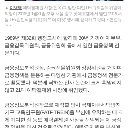
▲
이병래
예탁결제원 사장(왼쪽)과 알란 디턴 LEI 규제감독위원회
의장이 2019년 1월31일 오후 서울 중구 롯데호텔에서 열린 '2019 서
울 LEI(법인식별기호) 미트 더 마켓' 행사에 참석하고 있다. <연합뉴
스>
1989년 제32회 행정고시에 합격해 30년 가까이 재무부,
금융감독위원회, 금융위원회 등에서 일한 금융정책 전
문가다.
금융정보분석원장, 증권선물위원회 상임위원을 거치며
금융정책을 운용하는 다양한 기관에서 금융정책 전문가
로 활동했다. 덕분에 낙하산 인사 논란에 크게 휘말리지
않고 21대 예탁결제원 사장에 취임했다.
금융정보분석원장으로 재직할 당시 국제자금세탁방지
기구 교육연구원(FATF TREIN)을 부산에 유치하는 데 크
게 기여한 점 등도 예탁결제원 사장을 선임되는 데 긍정
적 영향을 미친 것으로 알려졌다. 예탁결제원은 부산에