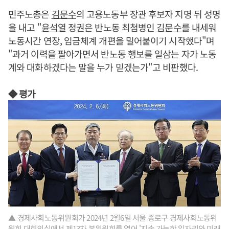
민주노총은
김문수
의 고용노동부 장관 후보자 지명 뒤 성명
을 내고 "
윤석열
정권은 반노동 최첨병인
김문수
를 내세워
노동시간 연장, 임금체계 개편을 밀어붙이기 시작했다"며
"과거 이력을 팔아가면서 반노동 행보를 일삼는 자가 노동
계와 대화하겠다는 말을 누가 믿겠는가"고 비판했다.
◆ 평가
▲ 경제사회노동위원회가 2024년 2월6일 서울 종로구 경제사회노동위
원회 대회의실에서 제13차 본위원회를 열어 '지속 가능한 일자리와 미래