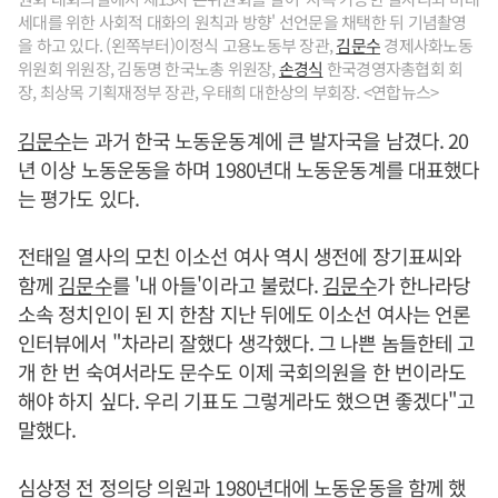
세대를 위한 사회적 대화의 원칙과 방향' 선언문을 채택한 뒤 기념촬영
을 하고 있다. (왼쪽부터)이정식 고용노동부 장관,
김문수
경제사화노동
위원회 위원장, 김동명 한국노총 위원장,
손경식
한국경영자총협회 회
장, 최상목 기획재정부 장관, 우태희 대한상의 부회장. <연합뉴스>
김문수
는 과거 한국 노동운동계에 큰 발자국을 남겼다. 20
년 이상 노동운동을 하며 1980년대 노동운동계를 대표했다
는 평가도 있다.
전태일 열사의 모친 이소선 여사 역시 생전에 장기표씨와
함께
김문수
를 '내 아들'이라고 불렀다.
김문수
가 한나라당
소속 정치인이 된 지 한참 지난 뒤에도 이소선 여사는 언론
인터뷰에서 "차라리 잘했다 생각했다. 그 나쁜 놈들한테 고
개 한 번 숙여서라도 문수도 이제 국회의원을 한 번이라도
해야 하지 싶다. 우리 기표도 그렇게라도 했으면 좋겠다"고
말했다.
심상정 전 정의당 의원과 1980년대에 노동운동을 함께 했