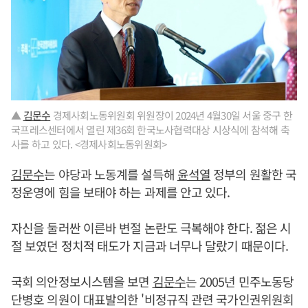
▲
김문수
경제사회노동위원회 위원장이 2024년 4월30일 서울 중구 한
국프레스센터에서 열린 제36회 한국노사협력대상 시상식에 참석해 축
사를 하고 있다. <경제사회노동위원회>
김문수
는 야당과 노동계를 설득해
윤석열
정부의 원활한 국
정운영에 힘을 보태야 하는 과제를 안고 있다.
자신을 둘러싼 이른바 변절 논란도 극복해야 한다. 젊은 시
절 보였던 정치적 태도가 지금과 너무나 달랐기 때문이다.
국회 의안정보시스템을 보면
김문수
는 2005년 민주노동당
단병호 의원이 대표발의한 '비정규직 관련 국가인권위원회