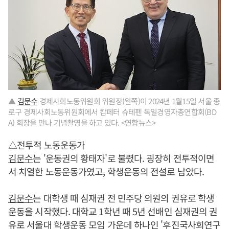
▲
김문수
경제사회노동위원회 위원장(왼쪽)이 2024년 1월15일 서울 종
로구 경제사회노동위원회에서 캄페터 슈테펜 독일경영자총연합회(BD
A) 회장을 만나 기념촬영을 하고 있다. <연합뉴스>
△전투적 노동운동가
김문수
는 '운동권의 황태자'로 불렸다. 굉장히 전투적이면
서 치열한 노동운동가였고, 학생운동의 전설로 남았다.
김문수
는 대학생 때 심재권 전 민주당 의원의 권유로 학생
운동을 시작했다. 대학교 1학년 때 5년 선배인 심재권의 권
유로 서울대 학생운동 모임 가운데 하나인 '후진국사회연구