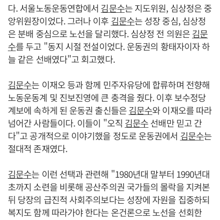
다. 서울노동운동연합에서
김문수
는 지도위원, 심상정은 중
앙위원장이었다. 그러나 이후
김문수
는 성장 중심, 심상정
은 분배 중심으로 노선을 달리했다. 심상정 전 의원은
김문
수
를 두고 "동지 시절 전설이었다. 운동권의 황태자이자 하
늘 같은 선배였다"고 회고했다.
김문수
는 이재오 등과 함께 민주자유당에 합류하며 전향해
노동운동계 및 진보진영에 큰 충격을 줬다. 이후 보수정당
계보에 속하게 된 운동권 출신들은
김문수
와 이재오를 따라
넘어간 사람들이다. 이들이 "오직
김문수
선배만 믿고 간
다"고 공개적으로 이야기했을 정도로 운동권에서
김문수
는
절대적 존재였다.
김문수
는 이런 선택과 관련해 "1980년대 말부터 1990년대
초까지 소련을 비롯해 공산주의권 국가들의 몰락을 지켜본
뒤 당장의 급진적 사회주의보다는 성장에 자원을 집중하되
복지도 함께 따라가야 한다는 온건론으로 노선을 선회한