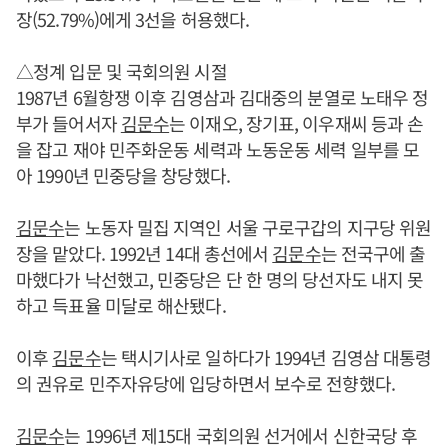
장(52.79%)에게 3선을 허용했다.
△정계 입문 및 국회의원 시절
1987년 6월항쟁 이후 김영삼과 김대중의 분열로 노태우 정
부가 들어서자
김문수
는 이재오, 장기표, 이우재씨 등과 손
을 잡고 재야 민주화운동 세력과 노동운동 세력 일부를 모
아 1990년 민중당을 창당했다.
김문수
는 노동자 밀집 지역인 서울 구로구갑의 지구당 위원
장을 맡았다. 1992년 14대 총선에서
김문수
는 전국구에 출
마했다가 낙선했고, 민중당은 단 한 명의 당선자도 내지 못
하고 득표율 미달로 해산됐다.
이후
김문수
는 택시기사로 일하다가 1994년 김영삼 대통령
의 권유로 민주자유당에 입당하면서 보수로 전향했다.
김문수
는 1996년 제15대 국회의원 선거에서 신한국당 후