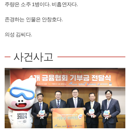
주량은 소주 1병이다. 비흡연자다.
존경하는 인물은 안창호다.
의성 김씨다.
사건사고