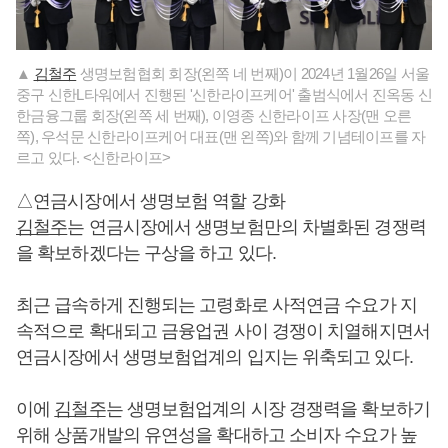
▲
김철주
생명보험협회 회장(왼쪽 네 번째)이 2024년 1월26일 서울
중구 신한L타워에서 진행된 '신한라이프케어' 출범식에서 진옥동 신
한금융그룹 회장(왼쪽 세 번째), 이영종 신한라이프 사장(맨 오른
쪽), 우석문 신한라이프케어 대표(맨 왼쪽)와 함께 기념테이프를 자
르고 있다. <신한라이프>
△연금시장에서 생명보험 역할 강화
김철주
는 연금시장에서 생명보험만의 차별화된 경쟁력
을 확보하겠다는 구상을 하고 있다.
최근 급속하게 진행되는 고령화로 사적연금 수요가 지
속적으로 확대되고 금융업권 사이 경쟁이 치열해지면서
연금시장에서 생명보험업계의 입지는 위축되고 있다.
이에
김철주
는 생명보험업계의 시장 경쟁력을 확보하기
위해 상품개발의 유연성을 확대하고 소비자 수요가 높