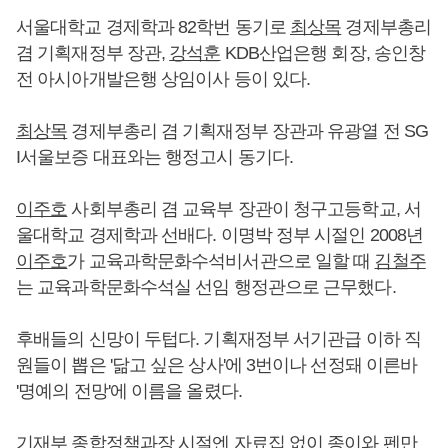
서울대학교 경제학과 82학번 동기로
최상목
경제부총리
겸 기획재정부 장관,
강석훈
KDB산업은행 회장, 송인창
전 아시아개발은행 상임이사 등이 있다.
최상목
경제부총리 겸 기획재정부 장관과 유광열 전 SG
I서울보증 대표와는 행정고시 동기다.
이주호
사회부총리 겸 교육부 장관이 청구고등학교, 서
울대학교 경제학과 선배다. 이명박 정부 시절인 2008년
이주호
가 교육과학문화수석비서관으로 일할 때
김철주
는 교육과학문화수석실 선임 행정관으로 근무했다.
후배들의 신망이 두텁다. 기획재정부 서기관급 이하 직
원들이 뽑은 '닮고 싶은 상사'에 3번이나 선정돼 이른바
'명예의 전망'에 이름을 올렸다.
기재부 종합정책과장 시절엔 자료집 없이 종이와 펜만