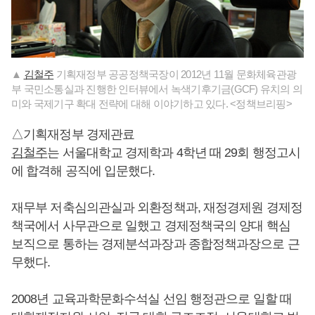
▲
김철주
기획재정부 공공정책국장이 2012년 11월 문화체육관광
부 국민소통실과 진행한 인터뷰에서 녹색기후기금(GCF) 유치의 의
미와 국제기구 확대 전략에 대해 이야기하고 있다. <정책브리핑>
△기획재정부 경제관료
김철주
는 서울대학교 경제학과 4학년 때 29회 행정고시
에 합격해 공직에 입문했다.
재무부 저축심의관실과 외환정책과, 재정경제원 경제정
책국에서 사무관으로 일했고 경제정책국의 양대 핵심
보직으로 통하는 경제분석과장과 종합정책과장으로 근
무했다.
2008년 교육과학문화수석실 선임 행정관으로 일할 때