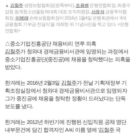
▲
김철주
생명보험협회장(왼쪽부터),
조용병
은행연합회장, 최종구
강원 동계청소년올림픽대회 대표 조직위원장,
서유석
금융투자협
회장,
이병래
손해보험협회장이 2014년 1월4일 은행회관에서 '4개
금융협회 기부금 전달식'을 개최한 뒤 기념사진을 찍고 있다. <은행
연합회>
△중소기업진흥공단 채용비리 연루 의혹
김철주
가 청와대 경제금융비서관에 임명되는 과정에서
중소기업진흥공단(중진공)에 채용을 청탁했다는 의혹을
받았다.
한겨레는 2016년 2월3일
김철주
가 전날 기획재정부 기
획조정실장에서 청와대 경제금융비서관으로 임명되자
그가 중진공에 채용을 청탁한 정황이 드러났다는 단독
보도를 냈다.
한겨레는 2012년 하반기에 진행된 신입직원 공채 명단
내부문건에 담긴 합격자인 A씨 이름 옆에 '
김철주
국