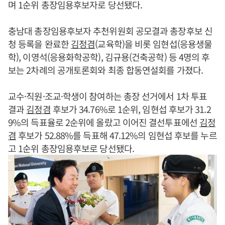
며 1순위 총장임용후보자로 당선됐다.
충남대 총장임용후보자 추천위원회 공모결과 총장후보 신
청 등록을 완료한
김정겸
(교육학)을 비롯 임현섭(응용생물
학), 이영석(응용화학공학), 김규용(건축공학) 등 4명의 후
보는 2차례의 공개토론회와 최종 합동연설회를 가졌다.
교수·직원·조교·학생이 참여하는 총장 선거에서 1차 투표
결과
김정겸
후보가 34.76%로 1순위, 임현섭 후보가 31.2
9%의 득표율로 2순위에 올랐고 이어진 결선투표에선
김정
겸
후보가 52.88%를 득표해 47.12%의 임현섭 후보를 누르
고 1순위 총장임용후보로 당선됐다.