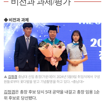
비전과 과제/평가
◆ 비전과 과제
▲
김정겸
충남대 신임 총장(가운데)이 2024년 5월9일 취임식에서 구성
원들로부터 꽃다발을 받고 기념촬영을 하고 있다. <충남대>
김정겸
은 총장 후보 당시 5대 공약을 내걸고 총장 임용 1순
위 후보로 당선됐다.