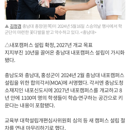
▲
김정겸
충남대 총장(왼쪽)이 2024년 5월16일 스승의날 행사에서 학
군단이 마련한 꽃다발을 받고 악수하고 있다. <충남대>
△내포캠퍼스 설립 확정, 2027년 개교 목표
지지부진 10년을 끌어온 충남대 내포캠퍼스 설립이 가시화
됐다.
충남도와 충남대, 홍성군이 2024년 2월 충남대 내포캠퍼스
설립을 위한 합의각서(MOA)에 서명했다. 각서엔 충남도청
소재지인 내포신도시에 2027년 내포캠퍼스를 개교하고 8
년 안에 1100여 명의 학생들이 학습·연구하는 공간으로 키
운다는 내용이 포함됐다.
교육부 대학설립개편심사위원회 심의 등 새 캠퍼스 설립 절
차를 연내 마무리하기로 했다.