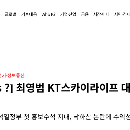
글로벌
기후대응
Who Is?
기업·산업
금융
시장·머니
시민·경
전기·정보통신
Is ?] 최영범 KT스카이라이프
석열정부 첫 홍보수석 지내, 낙하산 논란에 수익성