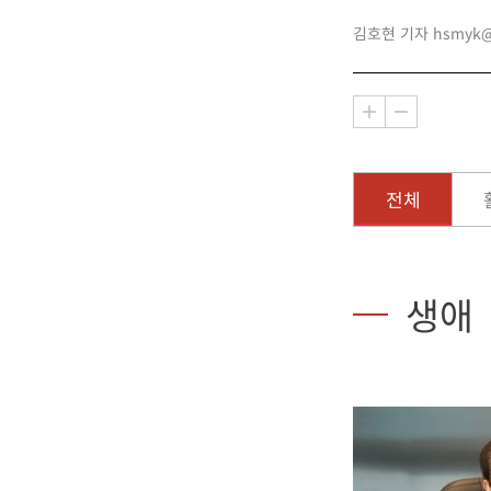
김호현 기자 hsmyk@bu
전체
생애