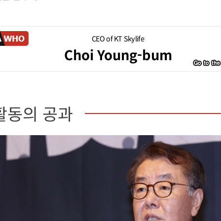
CEO of KT Skylife
Choi Young-bum
활동의 공과