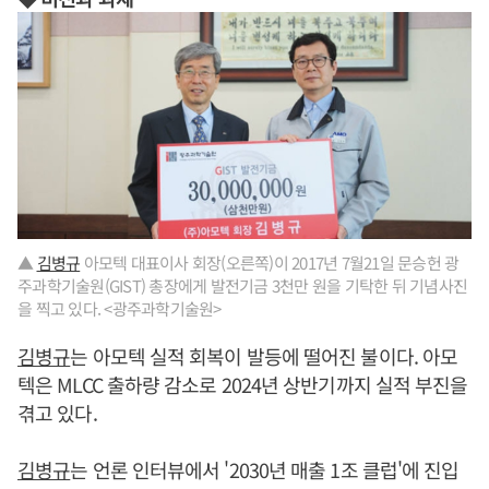
▲
김병규
아모텍 대표이사 회장(오른쪽)이 2017년 7월21일 문승헌 광
주과학기술원(GIST) 총장에게 발전기금 3천만 원을 기탁한 뒤 기념사진
을 찍고 있다. <광주과학기술원>
김병규
는 아모텍 실적 회복이 발등에 떨어진 불이다. 아모
텍은 MLCC 출하량 감소로 2024년 상반기까지 실적 부진을
겪고 있다.
김병규
는 언론 인터뷰에서 '2030년 매출 1조 클럽'에 진입