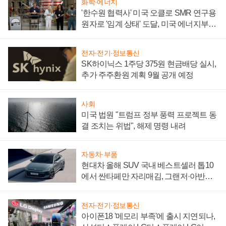
화학·에너지
'한수원 협력사' 미국 오클로 SMR 연구용
원자로 '임계 상태' 도달, 미국 에너지부
"중요한 이정표"
전자·전기·정보통신
SK하이닉스 1주당 375원 현금배당 실시,
추가 주주환원 계획 9월 공개 예정
사회
미국 법원 "트럼프 정부 풍력 프로젝트 동
결 조치는 위법", 해제 명령 내려
자동차·부품
현대차 올해 SUV 국내 베스트셀러 톱10
에서 싼타페만 자리매김, 그랜저·아반떼
'세단 쌍끌이'로 내수 방어
전자·전기·정보통신
아이폰18 '메모리 부족'에 출시 지연되나,