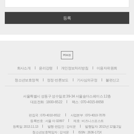
PC버전
회사소개
윤리강령
개인정보처리방침
이용자위원회
청소년보호정책
정정·반론보도
기사심의규정
불편신고
서울특별시 성동구 성수일로 39-34 서울숲더스페이스 12층
대표전화 : 1800-6522
팩스 : 070-4015-8658
편집국 : 070-4010-8512
사업본부 : 070-4010-7078
등록번호 : 서울 아 02897
제호 : 비즈니스포스트
등록일: 2013.11.13
발행·편집인 : 강석운
발행일자: 2013년 12월 2일
청소년보호책임자 : 강석운
ISSN : 2636-171X