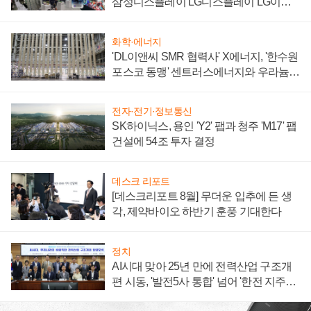
삼성디스플레이 LG디스플레이 LG이노
텍 '탈애플' 수익 다각화 속도
화학·에너지
'DL이앤씨 SMR 협력사' X에너지, '한수원
포스코 동맹' 센트러스에너지와 우라늄
계약 체결
전자·전기·정보통신
SK하이닉스, 용인 'Y2' 팹과 청주 'M17' 팹
건설에 54조 투자 결정
데스크 리포트
[데스크리포트 8월] 무더운 입추에 든 생
각, 제약바이오 하반기 훈풍 기대한다
정치
AI시대 맞아 25년 만에 전력산업 구조개
편 시동, '발전5사 통합' 넘어 '한전 지주사'
재편론도