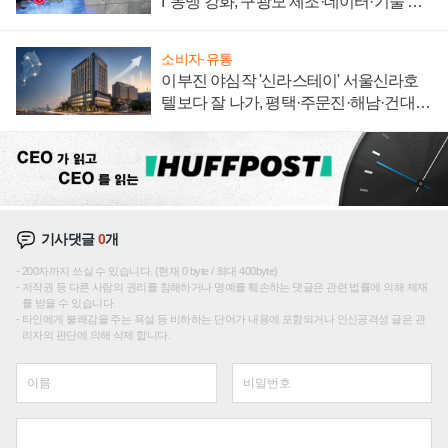
I' 동맹 강화, 구광모 제조·데이터·기술 결
집해 종합 로보틱스 기업으로
소비자·유통
이부진 야심작 '신라스테이' 서울신라호
텔보다 잘 나가, 평택·주문진·해남·건대로
성장판 더 넓힌다
기사댓글
0
개
200자까지 쓰실 수 있습니다. (현재 0 byte / 최대 400byte)
저작권 등 다른 사람의 권리를 침해하거나 명예를 훼손하는 댓글은 관련 법률에 의해 제재
를 받을 수 있습니다.
타인에게 불쾌감을 주는 욕설 등 비하하는 단어가 내용에 포함되거나 인신공격성 글은 관
리자의 판단에 의해 삭제 합니다.