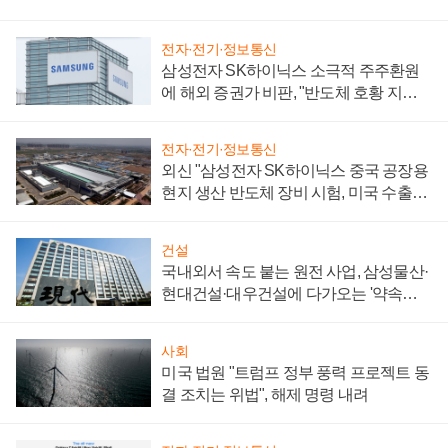
전자·전기·정보통신
삼성전자 SK하이닉스 소극적 주주환원
에 해외 증권가 비판, "반도체 호황 지속
성 의문"
전자·전기·정보통신
외신 "삼성전자 SK하이닉스 중국 공장용
현지 생산 반도체 장비 시험, 미국 수출통
제 대비"
건설
국내외서 속도 붙는 원전 사업, 삼성물산·
현대건설·대우건설에 다가오는 '약속의
시간'
사회
미국 법원 "트럼프 정부 풍력 프로젝트 동
결 조치는 위법", 해제 명령 내려