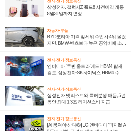
전자·전기·정보통신
삼성전자, 갤럭시Z 폴드8 사전예약 개통
8월31일까지 연장
자동차·부품
BYD코리아 가격 앞세워 수입차 4위 올랐
지만, BMW·벤츠보다 높은 공임비에 소비
자 불만 폭발
전자·전기·정보통신
엔비디아 '루빈 울트라'에도 HBM4 탑재
검토, 삼성전자·SK하이닉스 HBM4 수율
에 주도권 갈린다
전자·전기·정보통신
삼성전자 넷리스트와 특허분쟁 매듭, 5년
동안 최대 1.3조 라이선스비 지급
전자·전기·정보통신
[AI 뭉쳐야 산다⑧] LG·엔비디아 '피지컬 A