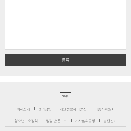
PC버전
회사소개
윤리강령
개인정보처리방침
이용자위원회
청소년보호정책
정정·반론보도
기사심의규정
불편신고