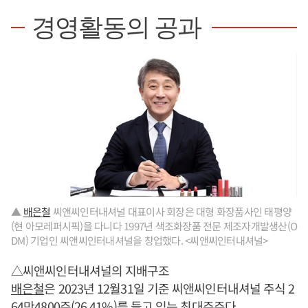
경영활동의 공과
▲
배은철
씨앤씨인터내셔널 대표이사 회장은 대형 화장품사인 태평양
(현 아모레퍼시픽)을 다니다 1997년 색조화장품 전문 제조자개발생산(O
DM) 기업인 씨앤씨인터내셔널을 창업했다. <씨앤씨인터내셔널>
△씨앤씨인터내셔널의 지배구조
배은철
은 2023년 12월31일 기준 씨앤씨인터내셔널 주식 2
64만4800주(26.41%)를 들고 있는 최대주주다.