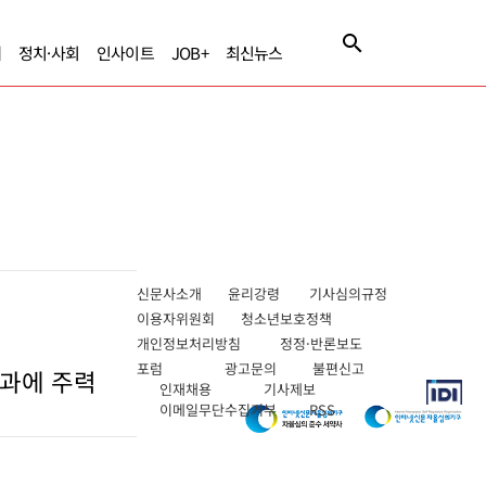
제
정치·사회
인사이트
JOB+
최신뉴스
신문사소개
윤리강령
기사심의규정
이용자위원회
청소년보호정책
개인정보처리방침
정정·반론보도
포럼
광고문의
불편신고
성과에 주력
인재채용
기사제보
이메일무단수집거부
RSS