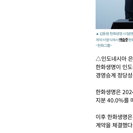
▲ 김동원 한화생명 사장(맨
여승주
계약 서명식에서
한화
<한화그룹>
△인도네시아 은
한화생명이 인도
경영승계 정당성
한화생명은 202
지분 40.0%를
이후 한화생명은
계약을 체결했다