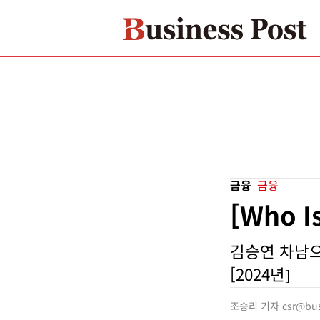
금융
금융
[Who 
김승연 차남으
[2024년]
조승리 기자 csr@busi