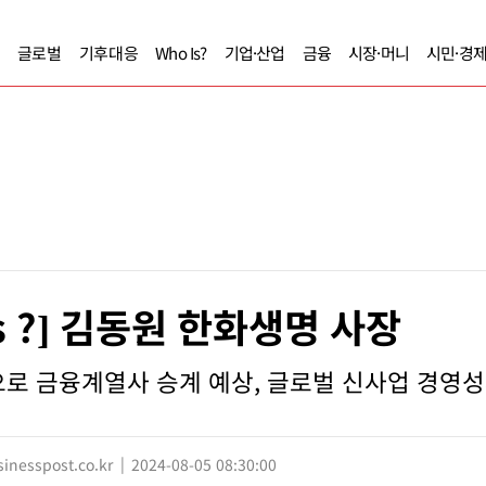
글로벌
기후대응
Who Is?
기업·산업
금융
시장·머니
시민·경
Is ?] 김동원 한화생명 사장
로 금융계열사 승계 예상, 글로벌 신사업 경영
nesspost.co.kr
2024-08-05 08:30:00