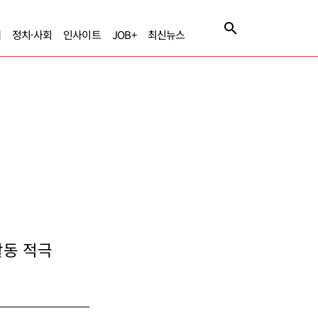
제
정치·사회
인사이트
JOB+
최신뉴스
활동 적극