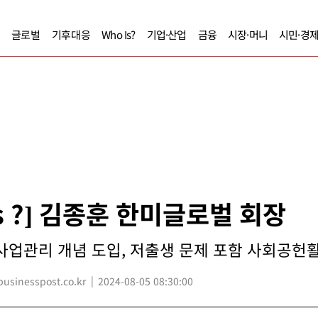
글로벌
기후대응
Who Is?
기업·산업
금융
시장·머니
시민·경
Is ?] 김종훈 한미글로벌 회장
사업관리 개념 도입, 저출생 문제 포함 사회공헌
sinesspost.co.kr
2024-08-05 08:30:00