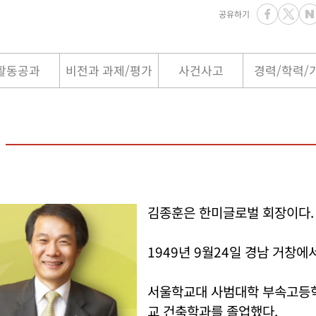
공유하기
활동공과
비전과 과제/평가
사건사고
경력/학력/
김종훈은 한미글로벌 회장이다.
1949년 9월24일 경남 거창에
서울학교대 사범대학 부속고등
교 건축학과를 졸업했다.