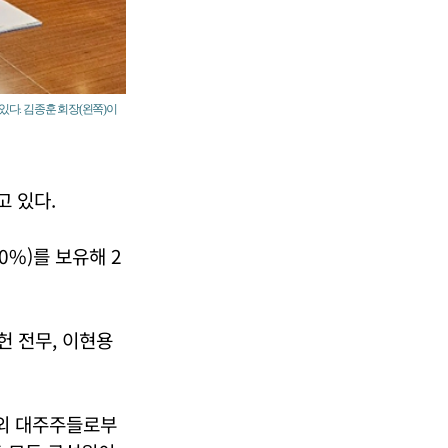
있다. 김종훈 회장(왼쪽)이
고 있다.
%)를 보유해 2
헌 전무, 이현용
외 대주주들로부