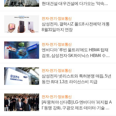
현대건설·대우건설에 다가오는 '약속의
시간'
전자·전기·정보통신
삼성전자, 갤럭시Z 폴드8 사전예약 개통
8월31일까지 연장
전자·전기·정보통신
엔비디아 '루빈 울트라'에도 HBM4 탑재
검토, 삼성전자·SK하이닉스 HBM4 수율
에 주도권 갈린다
전자·전기·정보통신
삼성전자 넷리스트와 특허분쟁 매듭, 5년
동안 최대 1.3조 라이선스비 지급
전자·전기·정보통신
[AI 뭉쳐야 산다⑧] LG·엔비디아 '피지컬 A
I' 동맹 강화, 구광모 제조·데이터·기술 결
집해 종합 로보틱스 기업으로