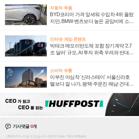
자동차·부품
BYD코리아 가격 앞세워 수입차 4위 올랐
지만, BMW·벤츠보다 높은 공임비에 소비
자 불만 폭발
인터넷·게임·콘텐츠
빅테크 메모리반도체 포함 장기계약 '2.7
조 달러' 규모, AI 투자 위축 우려와 반대
신호
소비자·유통
이부진 야심작 '신라스테이' 서울신라호
텔보다 잘 나가, 평택·주문진·해남·건대로
성장판 더 넓힌다
기사댓글
0
개
200자까지 쓰실 수 있습니다. (현재 0 byte / 최대 400byte)