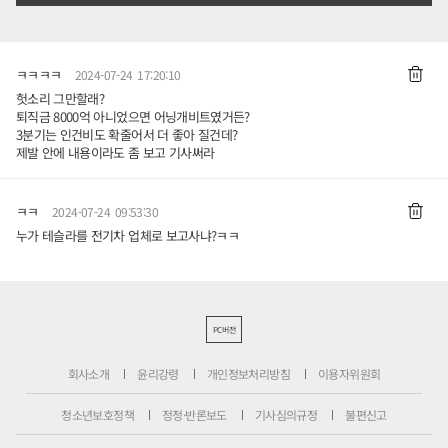
ㅋㅋㅋㅋ
2024-07-24 17:20:10
헛소리 그만할래?
퇴직금 8000억 아니었으면 어닝개비트였거든?
3분기는 인건비도 확줄어서 더 좋아 질건데?
제발 안에 내용이라도 좀 보고 기사써라
ㅋㅋ
2024-07-24 09:53:30
누가 테슬라를 전기차 업체로 보고사냐?ㅋㅋ
PC버전
회사소개
윤리강령
개인정보처리방침
이용자위원회
청소년보호정책
정정·반론보도
기사심의규정
불편신고