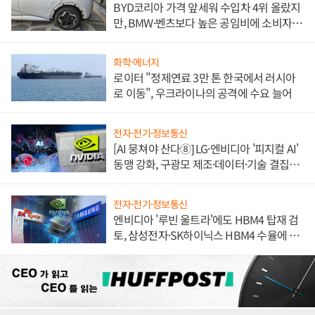
BYD코리아 가격 앞세워 수입차 4위 올랐지
만, BMW·벤츠보다 높은 공임비에 소비자
불만 폭발
화학·에너지
로이터 "정제연료 3만 톤 한국에서 러시아
로 이동", 우크라이나의 공격에 수요 늘어
전자·전기·정보통신
[AI 뭉쳐야 산다⑧] LG·엔비디아 '피지컬 AI'
동맹 강화, 구광모 제조·데이터·기술 결집
해 종합 로보틱스 기업으로
전자·전기·정보통신
엔비디아 '루빈 울트라'에도 HBM4 탑재 검
토, 삼성전자·SK하이닉스 HBM4 수율에 주
도권 갈린다