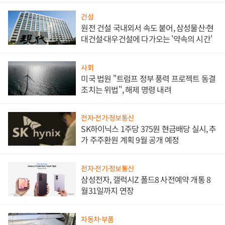
건설
원전 건설 국내외서 속도 붙어, 삼성물산·현
대건설·대우건설에 다가오는 '약속의 시간'
사회
미국 법원 "트럼프 정부 풍력 프로젝트 동결
조치는 위법", 해제 명령 내려
전자·전기·정보통신
SK하이닉스 1주당 375원 현금배당 실시, 추
가 주주환원 계획 9월 공개 예정
전자·전기·정보통신
삼성전자, 갤럭시Z 폴드8 사전예약 개통 8
월31일까지 연장
자동차·부품