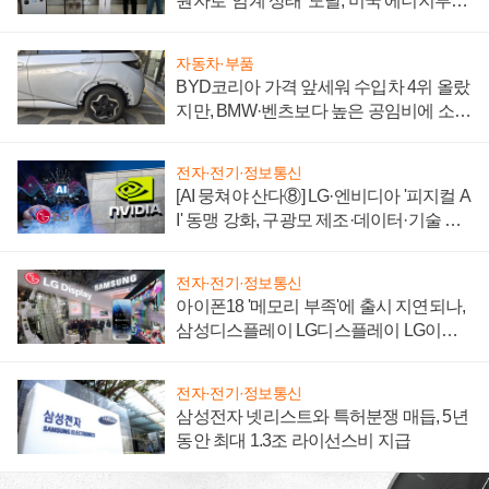
원자로 '임계 상태' 도달, 미국 에너지부
"중요한 이정표"
자동차·부품
BYD코리아 가격 앞세워 수입차 4위 올랐
지만, BMW·벤츠보다 높은 공임비에 소비
자 불만 폭발
전자·전기·정보통신
[AI 뭉쳐야 산다⑧] LG·엔비디아 '피지컬 A
I' 동맹 강화, 구광모 제조·데이터·기술 결
집해 종합 로보틱스 기업으로
전자·전기·정보통신
아이폰18 '메모리 부족'에 출시 지연되나,
삼성디스플레이 LG디스플레이 LG이노
텍 '탈애플' 수익 다각화 속도
전자·전기·정보통신
삼성전자 넷리스트와 특허분쟁 매듭, 5년
동안 최대 1.3조 라이선스비 지급