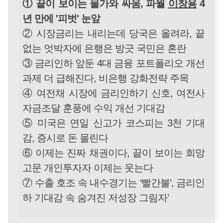
① 끝이 보이는 물가와 싸움, 파월
이창용
4
년 만에 '피벗' 눈앞
② 시장금리는 내리는데 당국은 올려라, 끝
없는 엇박자에 은행은 방긋 국민은 혼란
③ 금리인하 앞둔 4대 금융 포트폴리오 개선
과제 더 급해진다, 비은행 강화전략 주목
④ 여전채 시장에 금리인하기 신호, 여전사
자금조달 훈풍에 수익 개선 기대감
⑤ 미국은 연일 신고가 코스피는 3천 기대
감, 증시로 돈 몰린다
⑥ 이제는 진짜 채권이다, 끝이 보이는 희망
고문 개인투자자 이제는 웃는다
⑦ 수출 호조 속 내수경기는 ‘빨간불’, 금리인
하 기대감 속 숨겨진 저성장 그림자’