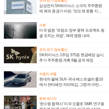
전자·전기·정보통신
삼성전자 SK하이닉스 소극적 주주환원
에 해외 증권가 비판, "반도체 호황 지속
성 의문"
사회
미국 법원 "트럼프 정부 풍력 프로젝트 동
결 조치는 위법", 해제 명령 내려
전자·전기·정보통신
SK하이닉스 1주당 375원 현금배당 실시,
추가 주주환원 계획 9월 공개 예정
자동차·부품
현대차 올해 SUV 국내 베스트셀러 톱10
에서 싼타페만 자리매김, 그랜저·아반떼
'세단 쌍끌이'로 내수 방어
화학·에너지
'한수원 협력사' 미국 오클로 SMR 연구용