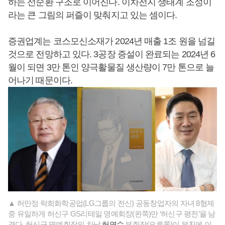
하는 선순환 구조로 이어진다. 이차전지 생태계 조성이
라는 큰 그림의 퍼즐이 맞춰지고 있는 셈이다.
증권업계는 코스모신소재가 2024년 매출 1조 원을 넘길
것으로 전망하고 있다. 3공장 증설이 완료되는 2024년 6
월이 되면 3만 톤인 양극활물질 생산량이 7만 톤으로 늘
어나기 때문이다.
▲ 허만정 락희화학공업(LG그룹의 전신) 공동창업자의 자녀 8형제
중 유일하게 허신구 GS리테일 명예회장(왼쪽)만 ‘허신구 평전’을 남
겼다. 허신구 명예회장의 차남
허연수
부회장(오른쪽)이 부친에 이