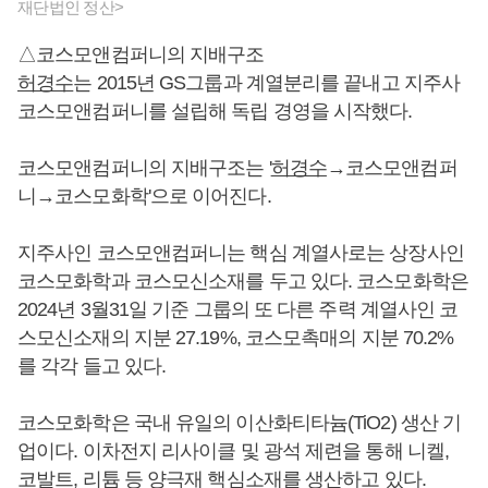
재단법인 정산>
△코스모앤컴퍼니의 지배구조
허경수
는 2015년 GS그룹과 계열분리를 끝내고 지주사
코스모앤컴퍼니를 설립해 독립 경영을 시작했다.
코스모앤컴퍼니의 지배구조는 '
허경수
→코스모앤컴퍼
니→코스모화학'으로 이어진다.
지주사인 코스모앤컴퍼니는 핵심 계열사로는 상장사인
코스모화학과 코스모신소재를 두고 있다. 코스모화학은
2024년 3월31일 기준 그룹의 또 다른 주력 계열사인 코
스모신소재의 지분 27.19%, 코스모촉매의 지분 70.2%
를 각각 들고 있다.
코스모화학은 국내 유일의 이산화티타늄(TiO2) 생산 기
업이다. 이차전지 리사이클 및 광석 제련을 통해 니켈,
코발트, 리튬 등 양극재 핵심소재를 생산하고 있다.