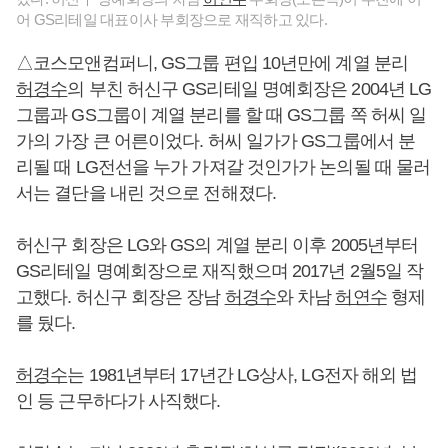
어 GS리테일 대표이사 부회장으로 재직하고 있다.
△코스모앤컴퍼니, GS그룹 편입 10년만에 계열 분리
허경수
의 부친 허신구 GS리테일 명예회장은 2004년 LG
그룹과 GS그룹이 계열 분리를 할 때 GS그룹 쪽 허씨 일
가의 가장 큰 어른이었다. 허씨 일가가 GS그룹에서 분
리될 때 LG전선을 누가 가져갈 것인가가 논의될 때 물러
서는 결단을 내린 것으로 전해졌다.
허신구 회장은 LG와 GS의 계열 분리 이후 2005년부터
GS리테일 명예회장으로 재직했으며 2017년 2월5일 작
고했다. 허신구 회장은 장남
허경수
와 차남
허연수
형제
를 뒀다.
허경수
는 1981년부터 17년간 LG상사, LG전자 해외 법
인 등 근무하다가 사직했다.