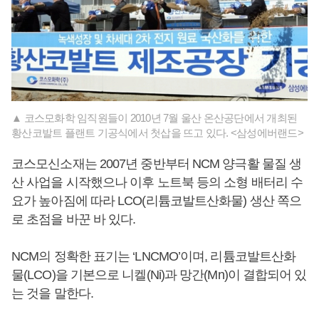
▲ 코스모화학 임직원들이 2010년 7월 울산 온산공단에서 개최된
황산코발트 플랜트 기공식에서 첫삽을 뜨고 있다. <삼성에버랜드>
코스모신소재는 2007년 중반부터 NCM 양극활 물질 생
산 사업을 시작했으나 이후 노트북 등의 소형 배터리 수
요가 높아짐에 따라 LCO(리튬코발트산화물) 생산 쪽으
로 초점을 바꾼 바 있다.
NCM의 정확한 표기는 ‘LNCMO’이며, 리튬코발트산화
물(LCO)을 기본으로 니켈(Ni)과 망간(Mn)이 결합되어 있
는 것을 말한다.