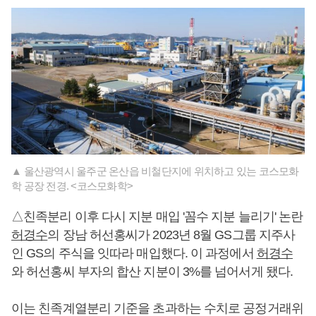
▲ 울산광역시 울주군 온산읍 비철단지에 위치하고 있는 코스모화
학 공장 전경. <코스모화학>
△친족분리 이후 다시 지분 매입 '꼼수 지분 늘리기' 논란
허경수
의 장남 허선홍씨가 2023년 8월 GS그룹 지주사
인 GS의 주식을 잇따라 매입했다. 이 과정에서
허경수
와 허선홍씨 부자의 합산 지분이 3%를 넘어서게 됐다.
이는 친족계열분리 기준을 초과하는 수치로 공정거래위