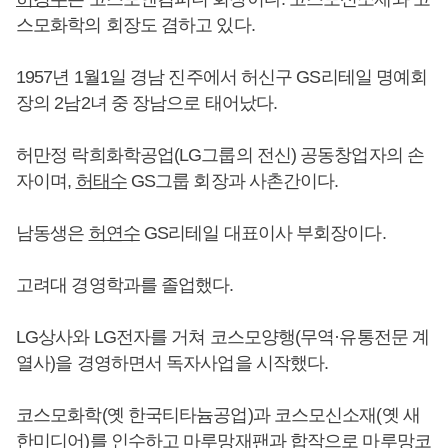
스모화학의 회장도 겸하고 있다.
1957년 1월1일 경남 진주에서 허신구 GS리테일 명예회
장의 2남2녀 중 장남으로 태어났다.
허만정 락희화학공업(LG그룹의 전신) 공동창업자의 손
자이며,
허태수
GS그룹 회장과 사촌간이다.
남동생은
허연수
GS리테일 대표이사 부회장이다.
고려대 경영학과를 졸업했다.
LG상사와 LG전자를 거쳐 코스모양행(무역·유통전문 계
열사)을 경영하면서 독자사업을 시작했다.
코스모화학(옛 한국티타늄공업)과 코스모신소재(옛 새
한미디어)를 인수하고 마루망재팬과 합작으로 마루망코