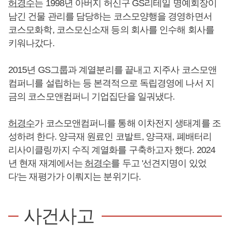
허경수
는 1998년 아버지 허신구 GS리테일 명예회장이
남긴 건물 관리를 담당하는 코스모양행을 경영하면서
코스모화학, 코스모신소재 등의 회사를 인수해 회사를
키워나갔다.
2015년 GS그룹과 계열분리를 끝내고 지주사 코스모앤
컴퍼니를 설립하는 등 본격적으로 독립경영에 나서 지
금의 코스모앤컴퍼니 기업집단을 일궈냈다.
허경수
가 코스모앤컴퍼니를 통해 이차전지 생태계를 조
성하려 한다. 양극재 원료인 코발트, 양극재, 폐배터리
리사이클링까지 수직 계열화를 구축하고자 했다. 2024
년 현재 재계에서는
허경수
를 두고 '선견지명이 있었
다'는 재평가가 이뤄지는 분위기다.
사건사고