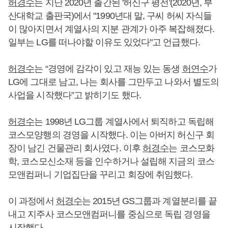
허경수
는 지난 2020년 출간된 '허신구 평전'(2020년, 부
산대학교 출판국)에서 "1990년대 말, 구씨 허씨 자식들
이 많아지면서 계열사의 지분 관계가 아주 복잡해졌다.
일부는 LG를 떠나야할 이유도 있었다"고 언급했다.
허경수
는 “경영에 감각이 있고 재능 있는 동생
허연수
가
LG에 그대로 남고, 나는 회사를 그만두고 나와서 별도의
사업을 시작했다”고 밝히기도 했다.
허경수
는 1998년 LG그룹 계열사에서 퇴직하고 독립해
코스모양행의 경영을 시작했다. 이는 아버지 허신구 회
장이 남긴 건물관리 회사였다. 이후
허경수
는 코스모화
학, 코스모신소재 등을 인수하거나 설립해 지금의 코스
모앤컴퍼니 기업집단을 꾸리고 회장에 취임했다.
이 과정에서
허경수
는 2015년 GS그룹과 계열분리를 끝
내고 지주사 코스모앤컴퍼니를 중심으로 독립 경영을
시작했다.