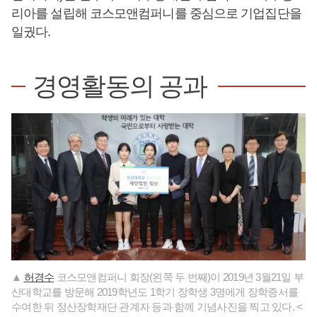
리아를 설립해 코스모앤컴퍼니를 중심으로 기업집단을
일궜다.
경영활동의 공과
▲
허경수
코스모앤컴퍼니 회장(왼쪽 두 번째)이 2019년 3월21일 부
산대학교를 방문해 2019학년도 1학기 장학생 3명에게 장학증서를
수여한 뒤 정산장학재단 관계자 등과 함께 기념사진을 찍고 있다. <