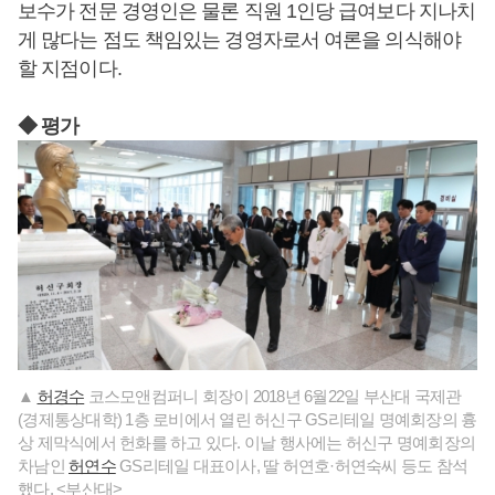
보수가 전문 경영인은 물론 직원 1인당 급여보다 지나치
게 많다는 점도 책임있는 경영자로서 여론을 의식해야
할 지점이다.
◆ 평가
▲
허경수
코스모앤컴퍼니 회장이 2018년 6월22일 부산대 국제관
(경제통상대학) 1층 로비에서 열린 허신구 GS리테일 명예회장의 흉
상 제막식에서 헌화를 하고 있다. 이날 행사에는 허신구 명예회장의
차남인
허연수
GS리테일 대표이사, 딸 허연호·허연숙씨 등도 참석
했다. <부산대>