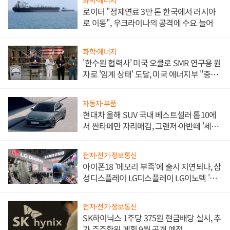
로이터 "정제연료 3만 톤 한국에서 러시아
로 이동", 우크라이나의 공격에 수요 늘어
화학·에너지
'한수원 협력사' 미국 오클로 SMR 연구용 원
자로 '임계 상태' 도달, 미국 에너지부 "중요
한 이정표"
자동차·부품
현대차 올해 SUV 국내 베스트셀러 톱10에
서 싼타페만 자리매김, 그랜저·아반떼 '세단
쌍끌이'로 내수 방어
전자·전기·정보통신
아이폰18 '메모리 부족'에 출시 지연되나, 삼
성디스플레이 LG디스플레이 LG이노텍 '탈
애플' 수익 다각화 속도
전자·전기·정보통신
SK하이닉스 1주당 375원 현금배당 실시, 추
가 주주환원 계획 9월 공개 예정