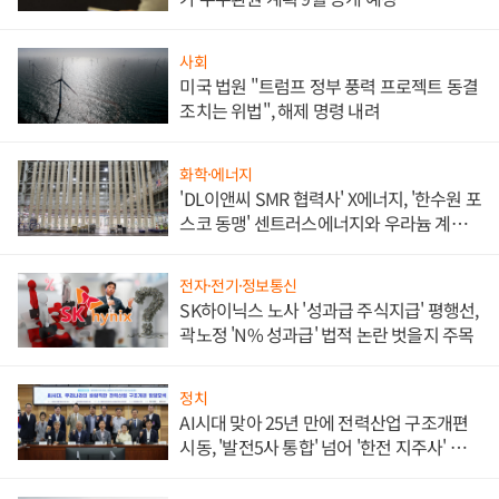
사회
미국 법원 "트럼프 정부 풍력 프로젝트 동결
조치는 위법", 해제 명령 내려
화학·에너지
'DL이앤씨 SMR 협력사' X에너지, '한수원 포
스코 동맹' 센트러스에너지와 우라늄 계약
체결
전자·전기·정보통신
SK하이닉스 노사 '성과급 주식지급' 평행선,
곽노정 'N% 성과급' 법적 논란 벗을지 주목
정치
AI시대 맞아 25년 만에 전력산업 구조개편
시동, '발전5사 통합' 넘어 '한전 지주사' 재편
론도