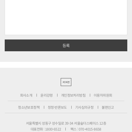
PC버전
회사소개
윤리강령
개인정보처리방침
이용자위원회
청소년보호정책
정정·반론보도
기사심의규정
불편신고
서울특별시 성동구 성수일로 39-34 서울숲더스페이스 12층
대표전화 : 1800-6522
팩스 : 070-4015-8658