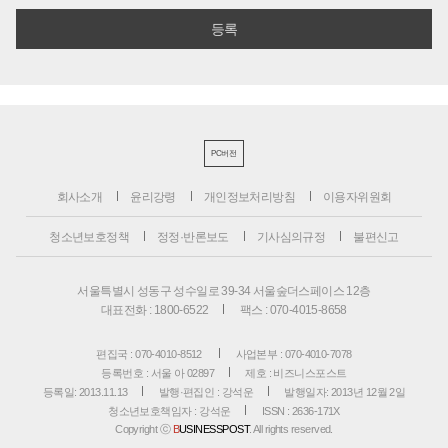
PC버전
회사소개
윤리강령
개인정보처리방침
이용자위원회
청소년보호정책
정정·반론보도
기사심의규정
불편신고
서울특별시 성동구 성수일로 39-34 서울숲더스페이스 12층
대표전화 : 1800-6522
팩스 : 070-4015-8658
편집국 : 070-4010-8512
사업본부 : 070-4010-7078
등록번호 : 서울 아 02897
제호 : 비즈니스포스트
등록일: 2013.11.13
발행·편집인 : 강석운
발행일자: 2013년 12월 2일
청소년보호책임자 : 강석운
ISSN : 2636-171X
Copyright ⓒ
B
USINESSPOST
. All rights reserved.