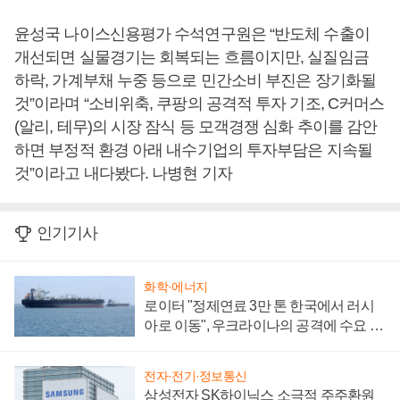
윤성국 나이스신용평가 수석연구원은 “반도체 수출이
개선되면 실물경기는 회복되는 흐름이지만, 실질임금
하락, 가계부채 누중 등으로 민간소비 부진은 장기화될
것”이라며 “소비위축, 쿠팡의 공격적 투자 기조, C커머스
(알리, 테무)의 시장 잠식 등 모객경쟁 심화 추이를 감안
하면 부정적 환경 아래 내수기업의 투자부담은 지속될
것”이라고 내다봤다. 나병현 기자
인기기사
화학·에너지
로이터 "정제연료 3만 톤 한국에서 러시
아로 이동", 우크라이나의 공격에 수요 늘
어
전자·전기·정보통신
삼성전자 SK하이닉스 소극적 주주환원