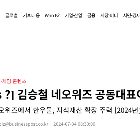
글로벌
기후대응
Who Is?
기업·산업
금융
시장·머니
시민·경
·게임·콘텐츠
Is ?] 김승철 네오위즈 공동대
오위즈에서 한우물, 지식재산 확장 주력 [2024년
z@businesspost.co.kr
2024-07-04 08:30:00