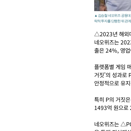
▲ 김승철 네오위즈 공동대표
략적 투자를 단행한 뒤 관
△2023년 해외
네오위즈는 2023
출은 24%, 영
플랫폼별 게임 매
거짓'의 성과로 
안정적으로 유지
특히 P의 거짓은
1493억 원으로 
네오위즈는 △PC