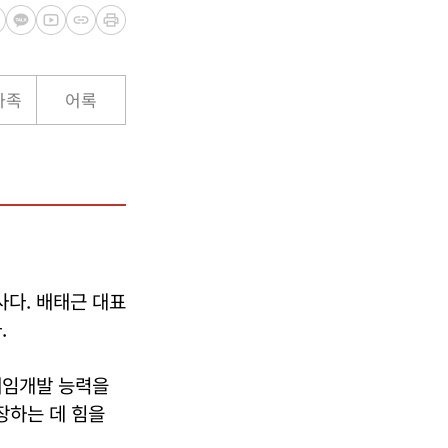
가족
어록
다. 배태근 대표
.
게임개발 능력을
장하는 데 힘을