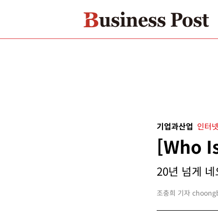
기업과산업
인터넷
[Who 
20년 넘게 네
조충희 기자 choongbi