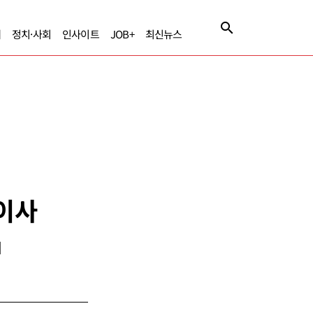
제
정치·사회
인사이트
JOB+
최신뉴스
표이사
]