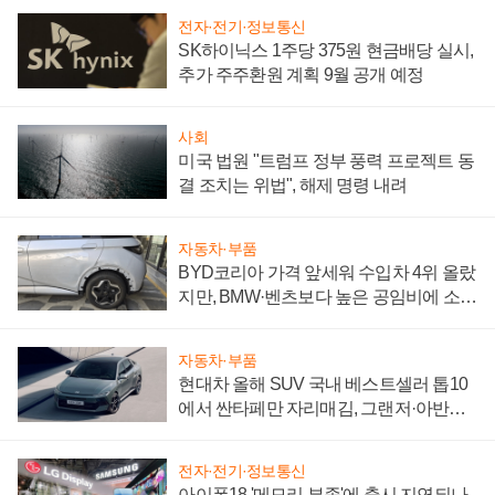
전자·전기·정보통신
SK하이닉스 1주당 375원 현금배당 실시,
추가 주주환원 계획 9월 공개 예정
사회
미국 법원 "트럼프 정부 풍력 프로젝트 동
결 조치는 위법", 해제 명령 내려
자동차·부품
BYD코리아 가격 앞세워 수입차 4위 올랐
지만, BMW·벤츠보다 높은 공임비에 소비
자 불만 폭발
자동차·부품
현대차 올해 SUV 국내 베스트셀러 톱10
에서 싼타페만 자리매김, 그랜저·아반떼
'세단 쌍끌이'로 내수 방어
전자·전기·정보통신
아이폰18 '메모리 부족'에 출시 지연되나,