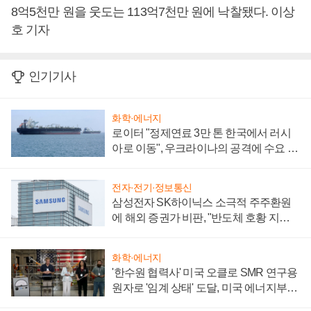
8억5천만 원을 웃도는 113억7천만 원에 낙찰됐다. 이상
호 기자
인기기사
화학·에너지
로이터 "정제연료 3만 톤 한국에서 러시
아로 이동", 우크라이나의 공격에 수요 늘
어
전자·전기·정보통신
삼성전자 SK하이닉스 소극적 주주환원
에 해외 증권가 비판, "반도체 호황 지속
성 의문"
화학·에너지
'한수원 협력사' 미국 오클로 SMR 연구용
원자로 '임계 상태' 도달, 미국 에너지부
"중요한 이정표"