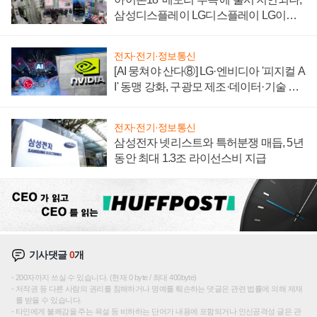
삼성디스플레이 LG디스플레이 LG이노
텍 '탈애플' 수익 다각화 속도
전자·전기·정보통신
[AI 뭉쳐야 산다⑧] LG·엔비디아 '피지컬 A
I' 동맹 강화, 구광모 제조·데이터·기술 결
집해 종합 로보틱스 기업으로
전자·전기·정보통신
삼성전자 넷리스트와 특허분쟁 매듭, 5년
동안 최대 1.3조 라이선스비 지급
기사댓글
0
개
200자까지 쓰실 수 있습니다. (현재 0 byte / 최대 400byte)
저작권 등 다른 사람의 권리를 침해하거나 명예를 훼손하는 댓글은 관련 법률에 의해 제재
를 받을 수 있습니다.
타인에게 불쾌감을 주는 욕설 등 비하하는 단어가 내용에 포함되거나 인신공격성 글은 관