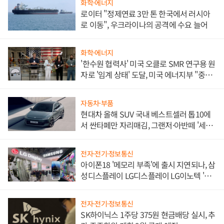
화학·에너지
로이터 "정제연료 3만 톤 한국에서 러시아
로 이동", 우크라이나의 공격에 수요 늘어
화학·에너지
'한수원 협력사' 미국 오클로 SMR 연구용 원
자로 '임계 상태' 도달, 미국 에너지부 "중요
한 이정표"
자동차·부품
현대차 올해 SUV 국내 베스트셀러 톱10에
서 싼타페만 자리매김, 그랜저·아반떼 '세단
쌍끌이'로 내수 방어
전자·전기·정보통신
아이폰18 '메모리 부족'에 출시 지연되나, 삼
성디스플레이 LG디스플레이 LG이노텍 '탈
애플' 수익 다각화 속도
전자·전기·정보통신
SK하이닉스 1주당 375원 현금배당 실시, 추