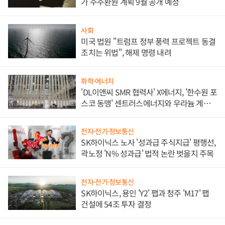
가 주주환원 계획 9월 공개 예정
사회
미국 법원 "트럼프 정부 풍력 프로젝트 동결
조치는 위법", 해제 명령 내려
화학·에너지
'DL이앤씨 SMR 협력사' X에너지, '한수원 포
스코 동맹' 센트러스에너지와 우라늄 계약
체결
전자·전기·정보통신
SK하이닉스 노사 '성과급 주식지급' 평행선,
곽노정 'N% 성과급' 법적 논란 벗을지 주목
전자·전기·정보통신
SK하이닉스, 용인 'Y2' 팹과 청주 'M17' 팹
건설에 54조 투자 결정