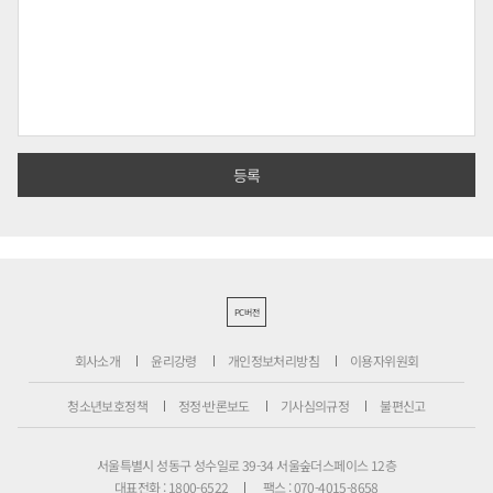
PC버전
회사소개
윤리강령
개인정보처리방침
이용자위원회
청소년보호정책
정정·반론보도
기사심의규정
불편신고
서울특별시 성동구 성수일로 39-34 서울숲더스페이스 12층
대표전화 : 1800-6522
팩스 : 070-4015-8658