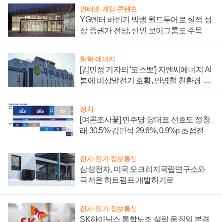
인터넷·게임·콘텐츠
YG엔터 하반기 빅뱅 월드투어로 실적 성
장 증권가 전망, 신인 보이그룹도 주목
화학·에너지
[김민정 기자의 '코스뽀'] 지엔씨에너지 AI
붐에 비상발전기 호황, 안병철 친환경 에
너지 발전전문기업 향한다
정치
[여론조사꽃] 민주당 당대표 선호도 정청
래 30.5%·김민석 29.6%, 0.9%p 초접전
전자·전기·정보통신
삼성전자, 미국 오크리지국립연구소와
극저온 히트펌프 개발하기로
전자·전기·정보통신
SK하이닉스 통합노조 설립 움직임 본격