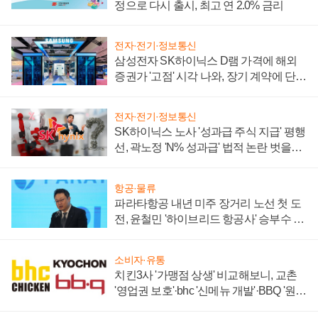
정으로 다시 출시, 최고 연 2.0% 금리
전자·전기·정보통신
삼성전자 SK하이닉스 D램 가격에 해외
증권가 '고점' 시각 나와, 장기 계약에 단점
부각
전자·전기·정보통신
SK하이닉스 노사 '성과급 주식 지급' 평행
선, 곽노정 'N% 성과급' 법적 논란 벗을지
주목
항공·물류
파라타항공 내년 미주 장거리 노선 첫 도
전, 윤철민 '하이브리드 항공사' 승부수 통
할까
소비자·유통
치킨3사 '가맹점 상생' 비교해보니, 교촌
'영업권 보호'·bhc '신메뉴 개발'·BBQ '원가
부담'