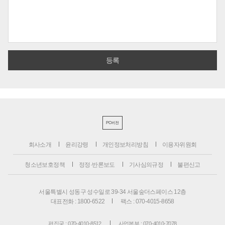
PC버전
회사소개
윤리강령
개인정보처리방침
이용자위원회
청소년보호정책
정정·반론보도
기사심의규정
불편신고
서울특별시 성동구 성수일로 39-34 서울숲더스페이스 12층
대표전화 : 1800-6522
팩스 : 070-4015-8658
편집국 : 070-4010-8512
사업본부 : 070-4010-7078